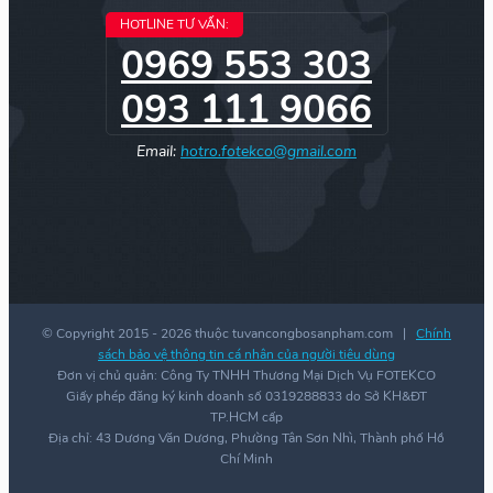
HOTLINE TƯ VẤN:
0969 553 303
093 111 9066
Email:
hotro.fotekco@gmail.com
© Copyright 2015 -
2026 thuộc tuvancongbosanpham.com |
Chính
sách bảo vệ thông tin cá nhân của người tiêu dùng
Đơn vị chủ quản: Công Ty TNHH Thương Mại Dịch Vụ FOTEKCO
Giấy phép đăng ký kinh doanh số 0319288833 do Sở KH&ĐT
TP.HCM cấp
Địa chỉ: 43 Dương Văn Dương, Phường Tân Sơn Nhì, Thành phố Hồ
Chí Minh