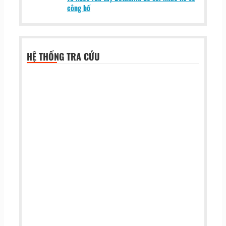
công bố
HỆ THỐNG TRA CỨU