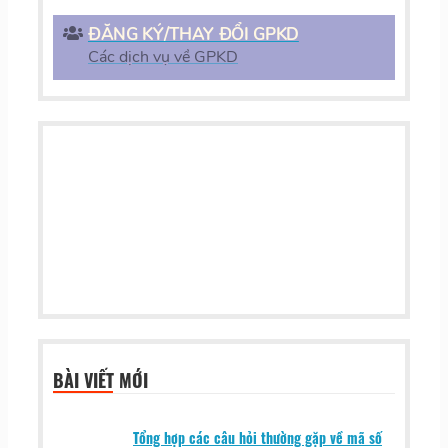
ĐĂNG KÝ/THAY ĐỔI GPKD
Các dịch vụ về GPKD
BÀI VIẾT MỚI
Tổng hợp các câu hỏi thường gặp về mã số