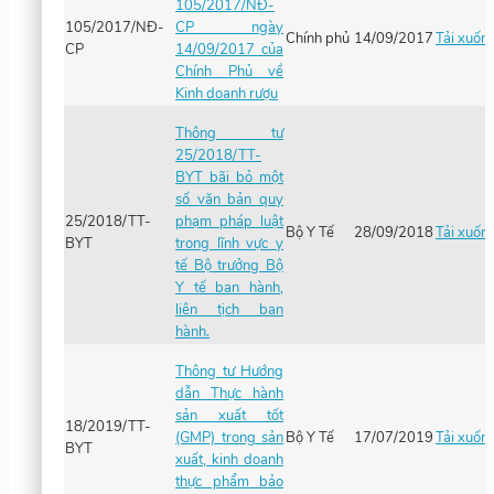
105/2017/NĐ-
105/2017/NĐ-
CP ngày
Chính phủ
14/09/2017
Tải xuốn
CP
14/09/2017 của
Chính Phủ về
Kinh doanh rượu
Thông tư
25/2018/TT-
BYT bãi bỏ một
số văn bản quy
25/2018/TT-
phạm pháp luật
Bộ Y Tế
28/09/2018
Tải xuốn
BYT
trong lĩnh vực y
tế Bộ trưởng Bộ
Y tế ban hành,
liên tịch ban
hành.
Thông tư Hướng
dẫn Thực hành
sản xuất tốt
18/2019/TT-
(GMP) trong sản
Bộ Y Tế
17/07/2019
Tải xuốn
BYT
xuất, kinh doanh
thực phẩm bảo