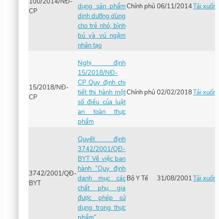
100/2014/NĐ-
dụng sản phẩm
Chính phủ
06/11/2014
Tải xuốn
CP
dinh dưỡng dùng
cho trẻ nhỏ, bình
bú và vú ngậm
nhân tạo
Nghị định
15/2018/NĐ-
CP Quy định chi
15/2018/NĐ-
tiết thi hành một
Chính phủ
02/02/2018
Tải xuốn
CP
số điều của luật
an toàn thực
phẩm
Quyết định
3742/2001/QĐ-
BYT Về việc ban
hành “Quy định
3742/2001/QĐ-
danh mục các
Bộ Y Tế
31/08/2001
Tải xuốn
BYT
chất phụ gia
được phép sử
dụng trong thực
phẩm”