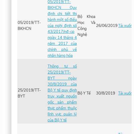
05/2019/TT-
BKHCN Quy
định chi tiết thi
Bộ Khoa
hành một số điều
05/2019/TT-
Học Và
của nghị định số
26/06/2019
Tải xuốn
BKHCN
Công
43/2017/nđ-cp
Nghệ
ngày 14 tháng 4
năm 2017 của
chính phủ về
nhãn hàng hóa
Thông tư số
25/2019/TT-
BYT ngày
30/8/2019 của
25/2019/TT-
Bộ Y tế quy định
Bộ Y Tế
30/8/2019
Tải xuốn
BYT
truy xuất nguồn
gốc sản phẩm
thực phẩm thuộc
lĩnh vực quản lý
của Bộ Y tế