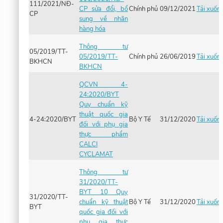
111/2021/NĐ-
CP sửa đổi, bổ
Chính phủ
09/12/2021
Tải xuốn
CP
sung về nhãn
hàng hóa
Thông tư
05/2019/TT-
05/2019/TT-
Chính phủ
26/06/2019
Tải xuốn
BKHCN
BKHCN
QCVN 4-
24:2020/BYT
Quy chuẩn kỹ
thuật quốc gia
4-24:2020/BYT
Bộ Y Tế
31/12/2020
Tải xuốn
đối với phụ gia
thực phẩm
CALCI
CYCLAMAT
Thông tư
31/2020/TT-
BYT 10 Quy
31/2020/TT-
chuẩn kỹ thuật
Bộ Y Tế
31/12/2020
Tải xuốn
BYT
quốc gia đối với
phụ gia thực