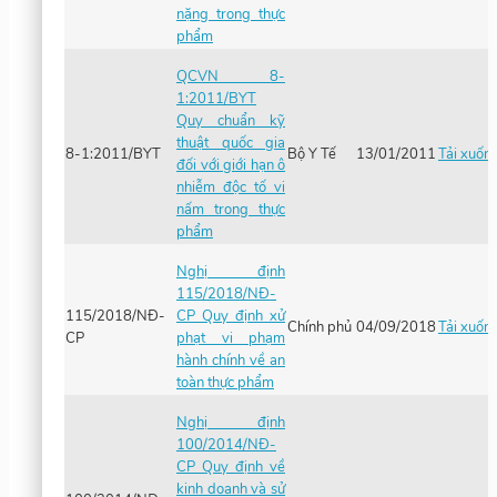
nặng trong thực
phẩm
QCVN 8-
1:2011/BYT
Quy chuẩn kỹ
thuật quốc gia
8-1:2011/BYT
Bộ Y Tế
13/01/2011
Tải xuốn
đối với giới hạn ô
nhiễm độc tố vi
nấm trong thực
phẩm
Nghị định
115/2018/NĐ-
115/2018/NĐ-
CP Quy định xử
Chính phủ
04/09/2018
Tải xuốn
CP
phạt vi phạm
hành chính về an
toàn thực phẩm
Nghị định
100/2014/NĐ-
CP Quy định về
kinh doanh và sử