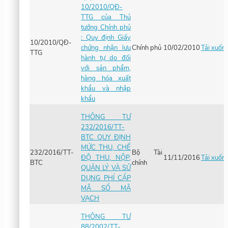
10/2010/QĐ-
TTG của Thủ
tướng Chính phủ
: Quy định Giấy
10/2010/QĐ-
chứng nhận lưu
Chính phủ
10/02/2010
Tải xuốn
TTG
hành tự do đối
với sản phẩm,
hàng hóa xuất
khẩu và nhập
khẩu
THÔNG TƯ
232/2016/TT-
BTC QUY ĐỊNH
MỨC THU, CHẾ
232/2016/TT-
Bộ Tài
ĐỘ THU, NỘP,
11/11/2016
Tải xuốn
BTC
chính
QUẢN LÝ VÀ SỬ
DỤNG PHÍ CẤP
MÃ SỐ MÃ
VẠCH
THÔNG TƯ
88/2002/TT-