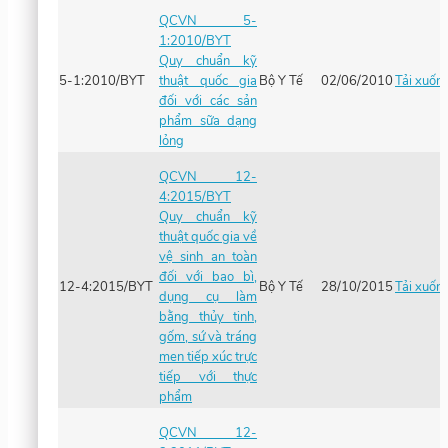
QCVN 5-
1:2010/BYT
Quy chuẩn kỹ
5-1:2010/BYT
thuật quốc gia
Bộ Y Tế
02/06/2010
Tải xuốn
đối với các sản
phẩm sữa dạng
lỏng
QCVN 12-
4:2015/BYT
Quy chuẩn kỹ
thuật quốc gia về
vệ sinh an toàn
đối với bao bì,
12-4:2015/BYT
Bộ Y Tế
28/10/2015
Tải xuốn
dụng cụ làm
bằng thủy tinh,
gốm, sứ và tráng
men tiếp xúc trực
tiếp với thực
phẩm
QCVN 12-