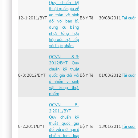
Quy chuẩn kỹ
thuật quốc gia về
an toàn vệ sinh
12-1:2011/BYT
Bộ Y Tế
30/08/2011
Tải xuốn
đối với bao bì,
dụng cụ bằng
nhựa tổng hợp
tiếp xúc trực tiếp
với thực phẩm
QCVN 8-3:
2012/BYT Quy
chuẩn kỹ thuật
8-3: 2012/BYT
quốc gia đối với
Bộ Y Tế
01/03/2012
Tải xuốn
ô nhiễm vi sinh
vật trong thực
phẩm
QCVN 8-
2:2011/BYT
Quy chuẩn kỹ
thuật quốc gia
8-2:2011/BYT
Bộ Y Tế
13/01/2011
Tải xuốn
đối với giới hạn ô
nhiễm kim loại