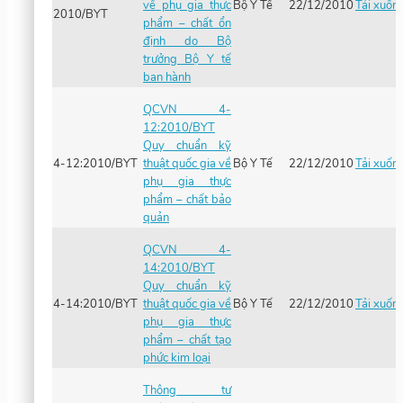
về phụ gia thực
Bộ Y Tế
22/12/2010
Tải xuốn
2010/BYT
phẩm – chất ổn
định do Bộ
trưởng Bộ Y tế
ban hành
QCVN 4-
12:2010/BYT
Quy chuẩn kỹ
4-12:2010/BYT
thuật quốc gia về
Bộ Y Tế
22/12/2010
Tải xuốn
phụ gia thực
phẩm – chất bảo
quản
QCVN 4-
14:2010/BYT
Quy chuẩn kỹ
4-14:2010/BYT
thuật quốc gia về
Bộ Y Tế
22/12/2010
Tải xuốn
phụ gia thực
phẩm – chất tạo
phức kim loại
Thông tư