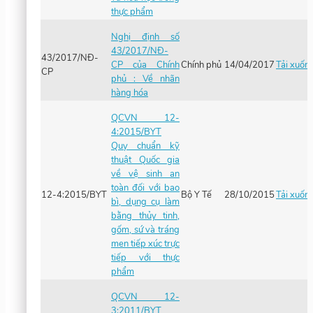
thực phẩm
Nghị định số
43/2017/NĐ-
43/2017/NĐ-
CP của Chính
Chính phủ
14/04/2017
Tải xuốn
CP
phủ : Về nhãn
hàng hóa
QCVN 12-
4:2015/BYT
Quy chuẩn kỹ
thuật Quốc gia
về vệ sinh an
toàn đối với bao
12-4:2015/BYT
Bộ Y Tế
28/10/2015
Tải xuốn
bì, dụng cụ làm
bằng thủy tinh,
gốm, sứ và tráng
men tiếp xúc trực
tiếp với thực
phẩm
QCVN 12-
3:2011/BYT