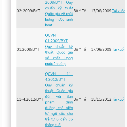
2009/BYT Quy
chuẩn kỹ thuật
02: 2009/BYT
Bộ Y Tế
17/06/2009
Tải xuốn
Quốc gia về chất
lượng nước sinh
hoạt
QCVN
01:2009/BYT
Quy chuẩn kỹ
01:2009/BYT
Bộ Y Tế
17/06/2009
Tải xuốn
thuật Quốc gia
về chất lượng
nước ăn uống
QCVN 11-
4:2012/BYT
Quy chuẩn kỹ
thuật Quốc gia
đối với Sản
11-4:2012/BYT
Bộ Y Tế
15/11/2012
Tải xuốn
phấm dinh
dưỡng chế biến
từ ngũ cốc cho
trẻ từ 6 đến 36
tháng tuổi