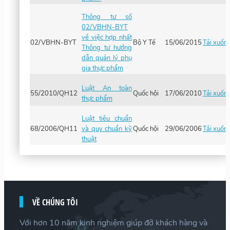
Thông tư số
02/VBHN-BYT
về việc hợp nhất
02/VBHN-BYT
Bộ Y Tế
15/06/2015
Tải xuốn
Thông tư hướng
dẫn quản lý phụ
gia thực phẩm
Luật An toàn
55/2010/QH12
Quốc hội
17/06/2010
Tải xuốn
thực phẩm
Luật tiêu chuẩn
68/2006/QH11
và quy chuẩn kỹ
Quốc hội
29/06/2006
Tải xuốn
thuật
VỀ CHÚNG TÔI
Với hơn 10 năm kinh nghiệm giúp đỡ khách hàng và