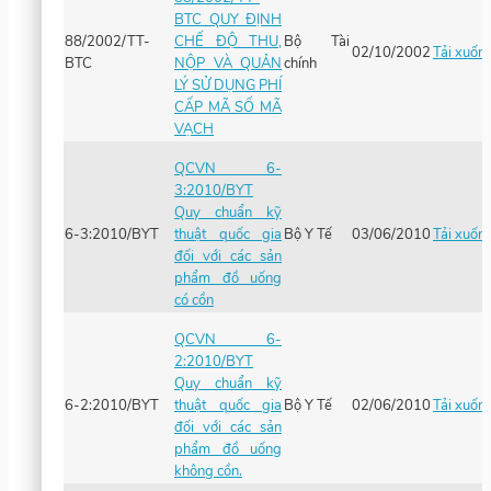
BTC QUY ĐỊNH
88/2002/TT-
CHẾ ĐỘ THU,
Bộ Tài
02/10/2002
Tải xuốn
BTC
NỘP VÀ QUẢN
chính
LÝ SỬ DỤNG PHÍ
CẤP MÃ SỐ MÃ
VẠCH
QCVN 6-
3:2010/BYT
Quy chuẩn kỹ
6-3:2010/BYT
thuật quốc gia
Bộ Y Tế
03/06/2010
Tải xuốn
đối với các sản
phẩm đồ uống
có cồn
QCVN 6-
2:2010/BYT
Quy chuẩn kỹ
6-2:2010/BYT
thuật quốc gia
Bộ Y Tế
02/06/2010
Tải xuốn
đối với các sản
phẩm đồ uống
không cồn.