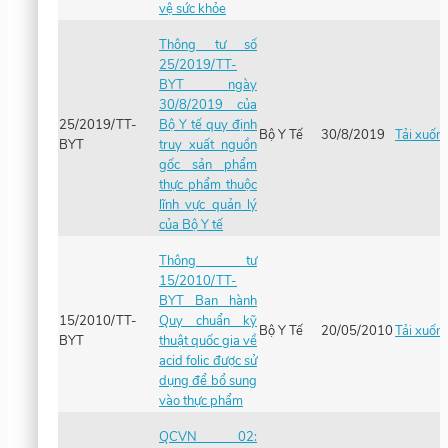
vệ sức khỏe
Thông tư số
25/2019/TT-
BYT ngày
30/8/2019 của
25/2019/TT-
Bộ Y tế quy định
Bộ Y Tế
30/8/2019
Tải xuốn
BYT
truy xuất nguồn
gốc sản phẩm
thực phẩm thuộc
lĩnh vực quản lý
của Bộ Y tế
Thông tư
15/2010/TT-
BYT Ban hành
15/2010/TT-
Quy chuẩn kỹ
Bộ Y Tế
20/05/2010
Tải xuốn
BYT
thuật quốc gia về
acid folic được sử
dụng để bổ sung
vào thực phẩm
QCVN 02: