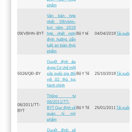
phẩm
Văn bản hợp
nhất 09/vbhn-
byt năm 2019
09/VBHN-BYT
hợp nhất nghị
Bộ Y tế
04/04/2019
Tải xuốn
định hướng dẫn
luật an toàn thực
phẩm
Quyết định áp
dụng Cơ chế một
5026/QĐ-BY
cửa quốc gia đối
Bộ Y Tế
25/10/2019
Tải xuốn
với 02 thủ tục
hành chính
Thông tư
06/2011/TT-
06/2011/TT-
BYT Quy định về
Bộ Y Tế
25/01/2011
Tải xuốn
BYT
quản lý mỹ
phẩm
Quyết định số