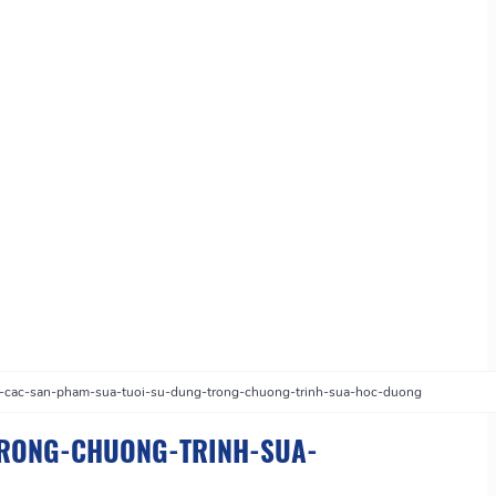
i-cac-san-pham-sua-tuoi-su-dung-trong-chuong-trinh-sua-hoc-duong
TRONG-CHUONG-TRINH-SUA-