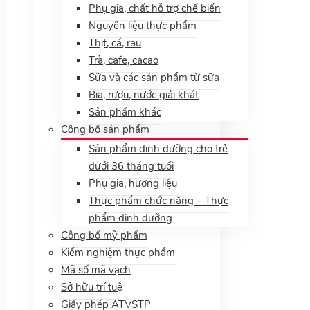
Phụ gia, chất hỗ trợ chế biến
Nguyên liệu thực phẩm
Thịt, cá, rau
Trà, cafe, cacao
Sữa và các sản phẩm từ sữa
Bia, rượu, nước giải khát
Sản phẩm khác
Công bố sản phẩm
Sản phẩm dinh dưỡng cho trẻ
dưới 36 tháng tuổi
Phụ gia, hương liệu
Thực phẩm chức năng – Thực
phẩm dinh dưỡng
Công bố mỹ phẩm
Kiểm nghiệm thực phẩm
Mã số mã vạch
Sở hữu trí tuệ
Giấy phép ATVSTP