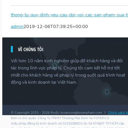
thong-tu-quy-dinh-yeu-cau-doi-voi-cac-san-pham-sua-
admin
2019-12-06T07:39:25+00:00
VỀ CHÚNG TÔI
Với hơn 10 năm kinh nghiệm giúp đỡ khách hàng và đối
tác trong lĩnh vực pháp lý. Chúng tôi cam kết hỗ trợ tốt
nhất cho khách hàng về pháp lý trong suốt quá trình hoạt
động và kinh doanh tại Việt Nam.
© Copyright 2015 -
2026 thuộc tuvancongbosanpham.com |
Chính sách b
Đơn vị chủ quản: Công Ty TNHH Thương Mại Dịch Vụ FOTEKCO
Giấy phép đăng ký kinh doanh số 0319288833 do Sở KH&ĐT TP.HCM cấp