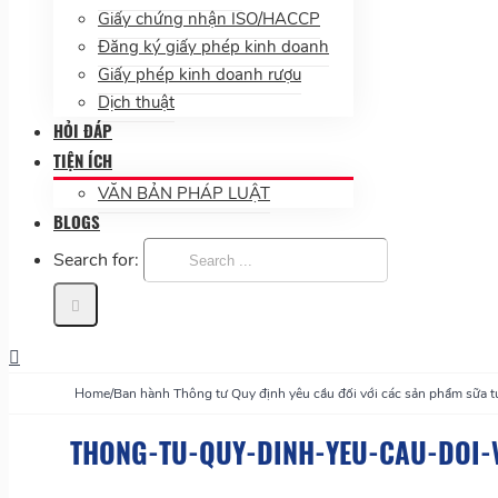
Giấy chứng nhận ISO/HACCP
Đăng ký giấy phép kinh doanh
Giấy phép kinh doanh rượu
Dịch thuật
HỎI ĐÁP
TIỆN ÍCH
VĂN BẢN PHÁP LUẬT
BLOGS
Search for:
Home
/
Ban hành Thông tư Quy định yêu cầu đối với các sản phẩm sữa 
THONG-TU-QUY-DINH-YEU-CAU-DOI