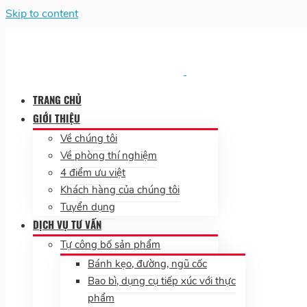
Skip to content
TRANG CHỦ
GIỚI THIỆU
Về chúng tôi
Về phòng thí nghiệm
4 điểm ưu việt
Khách hàng của chúng tôi
Tuyển dụng
DỊCH VỤ TƯ VẤN
Tự công bố sản phẩm
Bánh kẹo, đường, ngũ cốc
Bao bì, dụng cụ tiếp xúc với thực
phẩm