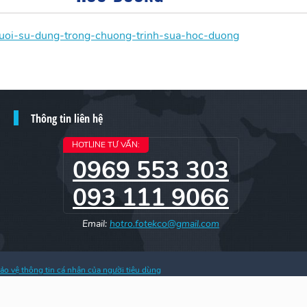
tuoi-su-dung-trong-chuong-trinh-sua-hoc-duong
Thông tin liên hệ
HOTLINE TƯ VẤN:
0969 553 303
093 111 9066
Email:
hotro.fotekco@gmail.com
ảo vệ thông tin cá nhân của người tiêu dùng