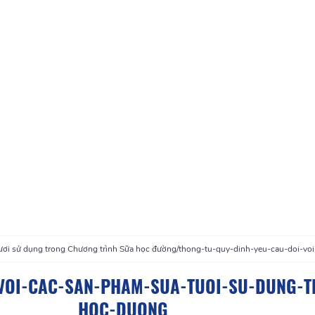
tươi sử dụng trong Chương trình Sữa học đường
/
thong-tu-quy-dinh-yeu-cau-doi-vo
-VOI-CAC-SAN-PHAM-SUA-TUOI-SU-DUNG-
HOC-DUONG