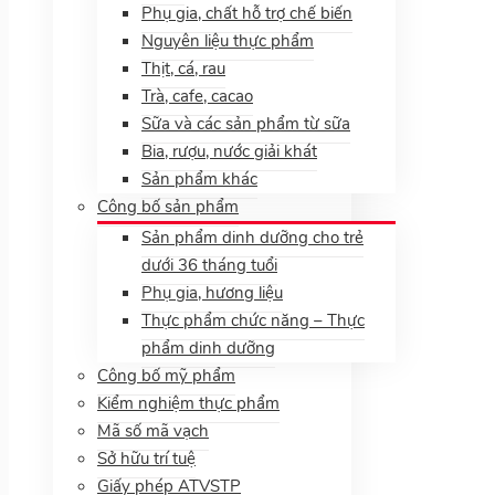
Phụ gia, chất hỗ trợ chế biến
Nguyên liệu thực phẩm
Thịt, cá, rau
Trà, cafe, cacao
Sữa và các sản phẩm từ sữa
Bia, rượu, nước giải khát
Sản phẩm khác
Công bố sản phẩm
Sản phẩm dinh dưỡng cho trẻ
dưới 36 tháng tuổi
Phụ gia, hương liệu
Thực phẩm chức năng – Thực
phẩm dinh dưỡng
Công bố mỹ phẩm
Kiểm nghiệm thực phẩm
Mã số mã vạch
Sở hữu trí tuệ
Giấy phép ATVSTP