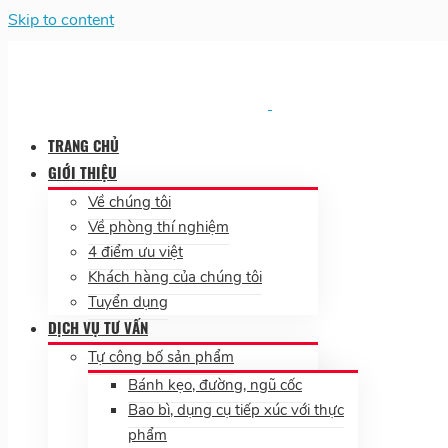
Skip to content
TRANG CHỦ
GIỚI THIỆU
Về chúng tôi
Về phòng thí nghiệm
4 điểm ưu việt
Khách hàng của chúng tôi
Tuyển dụng
DỊCH VỤ TƯ VẤN
Tự công bố sản phẩm
Bánh kẹo, đường, ngũ cốc
Bao bì, dụng cụ tiếp xúc với thực
phẩm