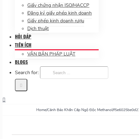
Giấy chứng nhận ISO/HACCP
Đăng ký giấy phép kinh doanh
Giấy phép kinh doanh rượu
Dịch thuật
HỎI ĐÁP
TIỆN ÍCH
VĂN BẢN PHÁP LUẬT
BLOGS
Search for:
Home
/
Cảnh Báo Khẩn Cấp Ngộ Độc Methanol
/
f5e6025be0d2