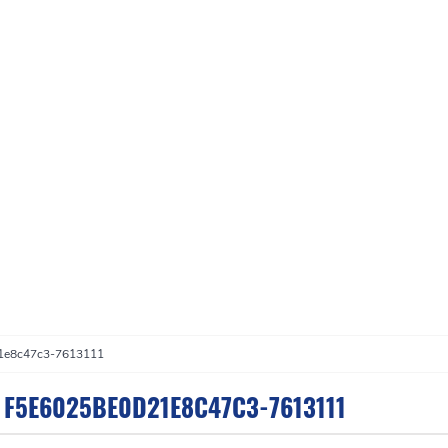
1e8c47c3-7613111
F5E6025BE0D21E8C47C3-7613111