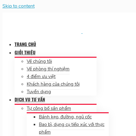
Skip to content
TRANG CHỦ
GIỚI THIỆU
Về chúng tôi
Về phòng thí nghiệm
4 điểm ưu việt
Khách hàng của chúng tôi
Tuyển dụng
DỊCH VỤ TƯ VẤN
Tự công bố sản phẩm
Bánh kẹo, đường, ngũ cốc
Bao bì, dụng cụ tiếp xúc với thực
phẩm