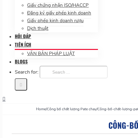
Giấy chứng nhận ISO/HACCP
Đăng ký giấy phép kinh doanh
Giấy phép kinh doanh rượu
Dịch thuật
HỎI ĐÁP
TIỆN ÍCH
VĂN BẢN PHÁP LUẬT
BLOGS
Search for:
Home
/
Công bố chất lượng Pate chay
/
Công-bố-chất-lượng-pa
CÔNG-BỐ