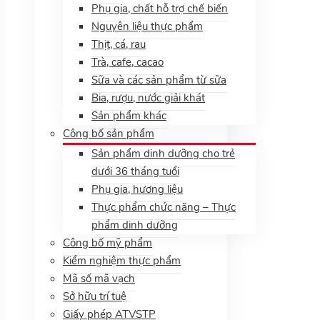
Phụ gia, chất hỗ trợ chế biến
Nguyên liệu thực phẩm
Thịt, cá, rau
Trà, cafe, cacao
Sữa và các sản phẩm từ sữa
Bia, rượu, nước giải khát
Sản phẩm khác
Công bố sản phẩm
Sản phẩm dinh dưỡng cho trẻ
dưới 36 tháng tuổi
Phụ gia, hương liệu
Thực phẩm chức năng – Thực
phẩm dinh dưỡng
Công bố mỹ phẩm
Kiểm nghiệm thực phẩm
Mã số mã vạch
Sở hữu trí tuệ
Giấy phép ATVSTP