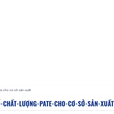
te-cho-cơ-sở-sản-xuất
-CHẤT-LƯỢNG-PATE-CHO-CƠ-SỞ-SẢN-XUẤT