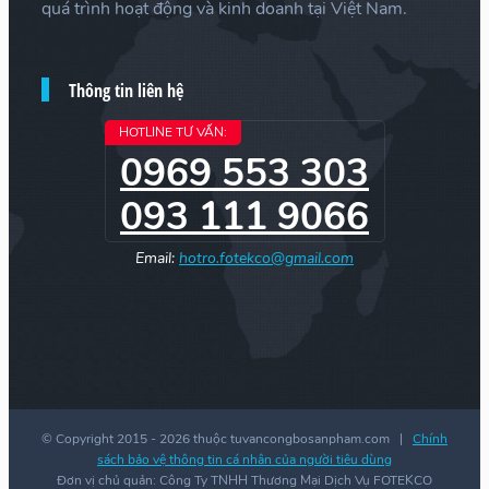
quá trình hoạt động và kinh doanh tại Việt Nam.
Thông tin liên hệ
HOTLINE TƯ VẤN:
0969 553 303
093 111 9066
Email:
hotro.fotekco@gmail.com
© Copyright 2015 -
2026 thuộc tuvancongbosanpham.com |
Chính
sách bảo vệ thông tin cá nhân của người tiêu dùng
Đơn vị chủ quản: Công Ty TNHH Thương Mại Dịch Vụ FOTEKCO