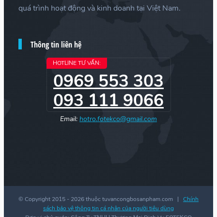
quá trình hoạt động và kinh doanh tại Việt Nam.
Thông tin liên hệ
HOTLINE TƯ VẤN:
0969 553 303
093 111 9066
Email:
hotro.fotekco@gmail.com
© Copyright 2015 -
2026 thuộc tuvancongbosanpham.com |
Chính
sách bảo vệ thông tin cá nhân của người tiêu dùng