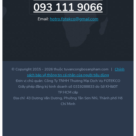
093 111 9066
Email:
hotro.fotekco@gmail.com
© Copyright 2015 -
2026 thuộc tuvancongbosanpham.com |
Chính
sách bảo vệ thông tin cá nhân của người tiêu dùng
Đơn vị chủ quản: Công Ty TNHH Thương Mại Dịch Vụ FOTEKCO
Giấy phép đăng ký kinh doanh số 0319288833 do Sở KH&ĐT
TP.HCM cấp
Địa chỉ: 43 Dương Văn Dương, Phường Tân Sơn Nhì, Thành phố Hồ
Chí Minh