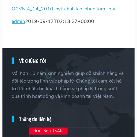
QCVN 4_14_2010-byt-chat-tao-phuc-kim-loai
admin
2019-09-17T02:13:27+00:00
VỀ CHÚNG TÔI
Với hơn 10 năm kinh nghiệm giúp đỡ khách hàng và
đối tác trong lĩnh vực pháp lý. Chúng tôi cam kết hỗ
trợ tốt nhất cho khách hàng về pháp lý trong suốt
quá trình hoạt động và kinh doanh tại Việt Nam.
Thông tin liên hệ
HOTLINE TƯ VẤN: