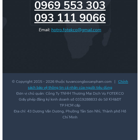
0969 553 303
093 111 9066
Email:
hotro.fotekco@gmail.com
© Copyright 2015 -
2026 thuộc tuvancongbosanpham.com |
Chính
sách bảo vệ thông tin cá nhân của người tiêu dùng
Đơn vị chủ quản: Công Ty TNHH Thương Mại Dịch Vụ FOTEKCO
Giấy phép đăng ký kinh doanh số 0319288833 do Sở KH&ĐT
TP.HCM cấp
Địa chỉ: 43 Dương Văn Dương, Phường Tân Sơn Nhì, Thành phố Hồ
Chí Minh