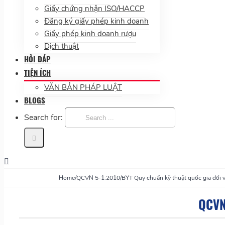
Giấy chứng nhận ISO/HACCP
Đăng ký giấy phép kinh doanh
Giấy phép kinh doanh rượu
Dịch thuật
HỎI ĐÁP
TIỆN ÍCH
VĂN BẢN PHÁP LUẬT
BLOGS
Search for:
Home
/
QCVN 5-1:2010/BYT Quy chuẩn kỹ thuật quốc gia đối v
QCVN