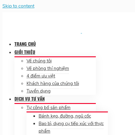
Skip to content
TRANG CHỦ
GIỚI THIỆU
Về chúng tôi
Về phòng thí nghiệm
4 điểm ưu việt
Khách hàng của chúng tôi
Tuyển dụng
DỊCH VỤ TƯ VẤN
Tự công bố sản phẩm
Bánh kẹo, đường, ngũ cốc
Bao bì, dụng cụ tiếp xúc với thực
phẩm