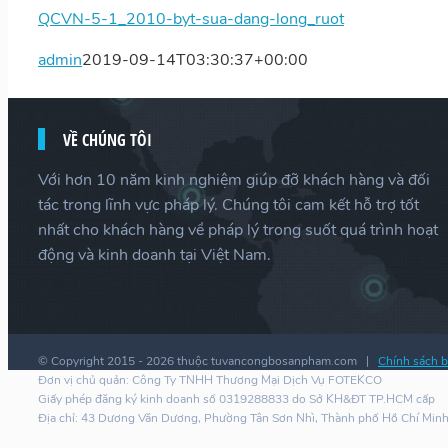
QCVN-5-1_2010-byt-sua-dang-long_ruot
admin
2019-09-14T03:30:37+00:00
VỀ CHÚNG TÔI
Với hơn 10 năm kinh nghiệm giúp đỡ khách hàng và đối
tác trong lĩnh vực pháp lý. Chúng tôi cam kết hỗ trợ tốt
nhất cho khách hàng về pháp lý trong suốt quá trình hoạt
động và kinh doanh tại Việt Nam.
© Copyright 2015 -
2026 thuộc tuvancongbosanpham.com |
Chính sách b
Đơn vị chủ quản: Công Ty TNHH Thương Mại Dịch Vụ FOTEKCO
Giấy phép đăng ký kinh doanh số 0319288833 do Sở KH&ĐT TP.HCM cấp
Địa chỉ: 43 Dương Văn Dương, Phường Tân Sơn Nhì, Thành phố Hồ Chí Min