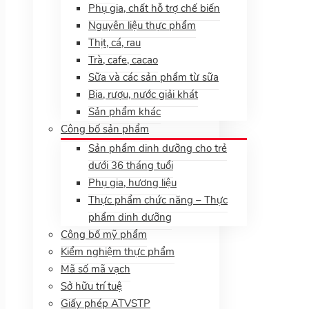
Phụ gia, chất hỗ trợ chế biến
Nguyên liệu thực phẩm
Thịt, cá, rau
Trà, cafe, cacao
Sữa và các sản phẩm từ sữa
Bia, rượu, nước giải khát
Sản phẩm khác
Công bố sản phẩm
Sản phẩm dinh dưỡng cho trẻ
dưới 36 tháng tuổi
Phụ gia, hương liệu
Thực phẩm chức năng – Thực
phẩm dinh dưỡng
Công bố mỹ phẩm
Kiểm nghiệm thực phẩm
Mã số mã vạch
Sở hữu trí tuệ
Giấy phép ATVSTP