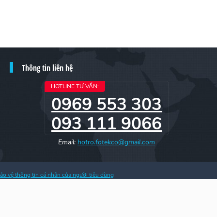
Thông tin liên hệ
HOTLINE TƯ VẤN:
0969 553 303
093 111 9066
Email:
hotro.fotekco@gmail.com
ảo vệ thông tin cá nhân của người tiêu dùng
h