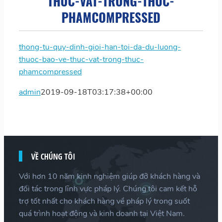
THUC-VAT-TRONG-THUC-
PHAMCOMPRESSED
thong-tu-quy-dinh-gioi-han-toi-da-du-luong-
thuoc-bao-ve-thuc-vat-trong-thuc-
phamcompressed
admin
2019-09-18T03:17:38+00:00
VỀ CHÚNG TÔI
Với hơn 10 năm kinh nghiệm giúp đỡ khách hàng và
đối tác trong lĩnh vực pháp lý. Chúng tôi cam kết hỗ
trợ tốt nhất cho khách hàng về pháp lý trong suốt
quá trình hoạt động và kinh doanh tại Việt Nam.