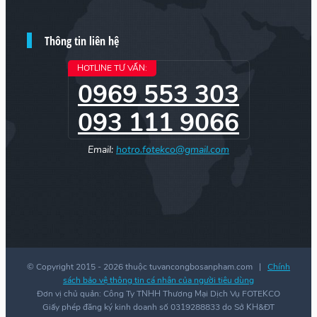
Thông tin liên hệ
HOTLINE TƯ VẤN:
0969 553 303
093 111 9066
Email:
hotro.fotekco@gmail.com
© Copyright 2015 -
2026 thuộc tuvancongbosanpham.com |
Chính
sách bảo vệ thông tin cá nhân của người tiêu dùng
Đơn vị chủ quản: Công Ty TNHH Thương Mại Dịch Vụ FOTEKCO
Giấy phép đăng ký kinh doanh số 0319288833 do Sở KH&ĐT