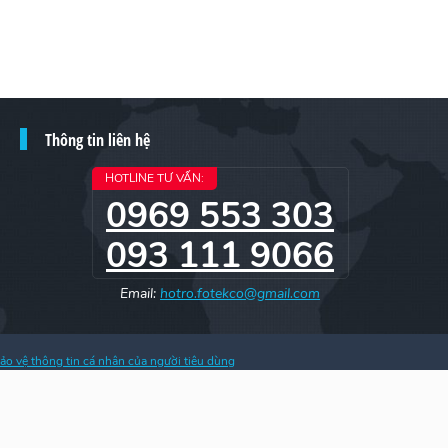
Thông tin liên hệ
HOTLINE TƯ VẤN:
0969 553 303
093 111 9066
Email:
hotro.fotekco@gmail.com
ảo vệ thông tin cá nhân của người tiêu dùng
h