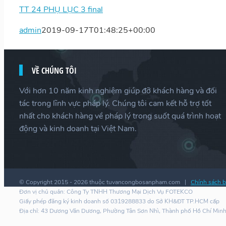
TT 24 PHỤ LỤC 3 final
admin
2019-09-17T01:48:25+00:00
VỀ CHÚNG TÔI
Với hơn 10 năm kinh nghiệm giúp đỡ khách hàng và đối
tác trong lĩnh vực pháp lý. Chúng tôi cam kết hỗ trợ tốt
nhất cho khách hàng về pháp lý trong suốt quá trình hoạt
động và kinh doanh tại Việt Nam.
© Copyright 2015 -
2026 thuộc tuvancongbosanpham.com |
Chính sách b
Đơn vị chủ quản: Công Ty TNHH Thương Mại Dịch Vụ FOTEKCO
Giấy phép đăng ký kinh doanh số 0319288833 do Sở KH&ĐT TP.HCM cấp
Địa chỉ: 43 Dương Văn Dương, Phường Tân Sơn Nhì, Thành phố Hồ Chí Min