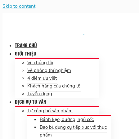
Skip to content
TRANG CHỦ
GIỚI THIỆU
Về chúng tôi
Về phòng thí nghiệm
4 điểm ưu việt
Khách hàng của chúng tôi
Tuyển dụng
DỊCH VỤ TƯ VẤN
Tự công bố sản phẩm
Bánh kẹo, đường, ngũ cốc
Bao bì, dụng cụ tiếp xúc với thực
phẩm