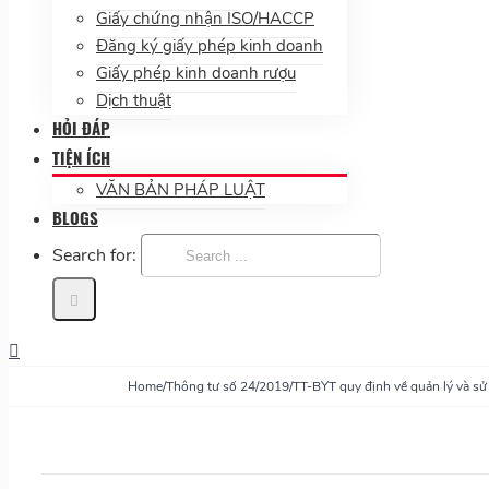
Giấy chứng nhận ISO/HACCP
Đăng ký giấy phép kinh doanh
Giấy phép kinh doanh rượu
Dịch thuật
HỎI ĐÁP
TIỆN ÍCH
VĂN BẢN PHÁP LUẬT
BLOGS
Search for:
Home
/
Thông tư số 24/2019/TT-BYT quy định về quản lý và s