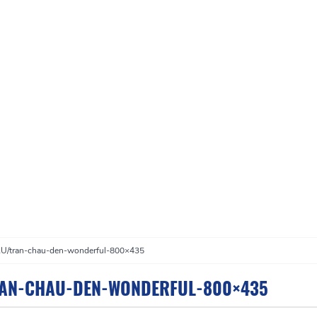
ÂU
/
tran-chau-den-wonderful-800×435
AN-CHAU-DEN-WONDERFUL-800×435