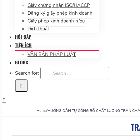
Giấy chứng nhận ISO/HACCP
Đăng ký giấy phép kinh doanh
Giấy phép kinh doanh rượu
Dịch thuật
HỎI ĐÁP
TIỆN ÍCH
VĂN BẢN PHÁP LUẬT
BLOGS
Search for:
Home
/
HƯỚNG DẪN TỰ CÔNG BỐ CHẤT LƯỢNG TRÂN CH
TR