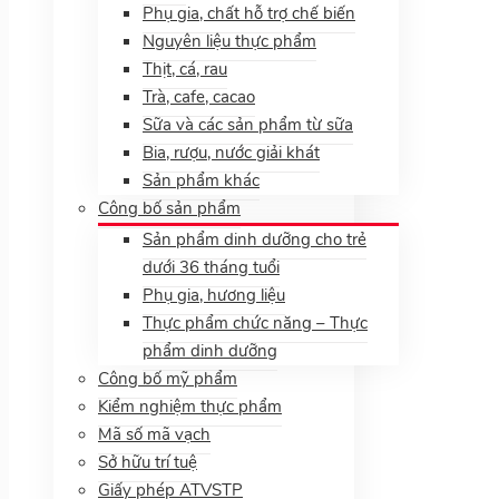
Phụ gia, chất hỗ trợ chế biến
Nguyên liệu thực phẩm
Thịt, cá, rau
Trà, cafe, cacao
Sữa và các sản phẩm từ sữa
Bia, rượu, nước giải khát
Sản phẩm khác
Công bố sản phẩm
Sản phẩm dinh dưỡng cho trẻ
dưới 36 tháng tuổi
Phụ gia, hương liệu
Thực phẩm chức năng – Thực
phẩm dinh dưỡng
Công bố mỹ phẩm
Kiểm nghiệm thực phẩm
Mã số mã vạch
Sở hữu trí tuệ
Giấy phép ATVSTP