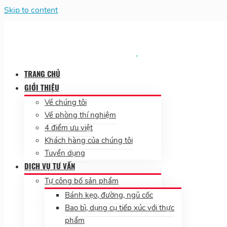
Skip to content
TRANG CHỦ
GIỚI THIỆU
Về chúng tôi
Về phòng thí nghiệm
4 điểm ưu việt
Khách hàng của chúng tôi
Tuyển dụng
DỊCH VỤ TƯ VẤN
Tự công bố sản phẩm
Bánh kẹo, đường, ngũ cốc
Bao bì, dụng cụ tiếp xúc với thực
phẩm