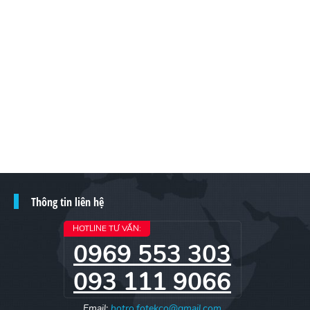
Thông tin liên hệ
HOTLINE TƯ VẤN:
0969 553 303
093 111 9066
Email:
hotro.fotekco@gmail.com