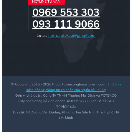
HOTLINE TƯ VẤN:
0969 553 303
093 111 9066
Email:
hotro.fotekco@gmail.com
© Copyright 2015 -
2026 thuộc tuvancongbosanpham.com |
Chính
sách bảo vệ thông tin cá nhân của người tiêu dùng
Đơn vị chủ quản: Công Ty TNHH Thương Mại Dịch Vụ FOTEKCO
Giấy phép đăng ký kinh doanh số 0319288833 do Sở KH&ĐT
TP.HCM cấp
Địa chỉ: 43 Dương Văn Dương, Phường Tân Sơn Nhì, Thành phố Hồ
Chí Minh