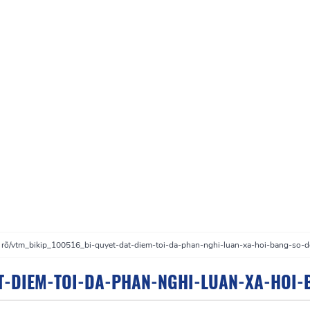
 rõ
/
vtm_bikip_100516_bi-quyet-dat-diem-toi-da-phan-nghi-luan-xa-hoi-bang-so-d
AT-DIEM-TOI-DA-PHAN-NGHI-LUAN-XA-HOI-