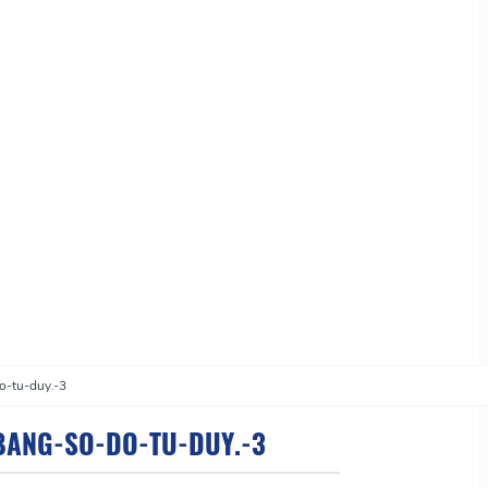
o-tu-duy.-3
BANG-SO-DO-TU-DUY.-3