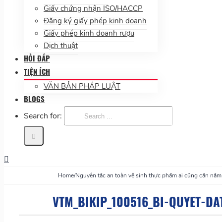
Giấy chứng nhận ISO/HACCP
Đăng ký giấy phép kinh doanh
Giấy phép kinh doanh rượu
Dịch thuật
HỎI ĐÁP
TIỆN ÍCH
VĂN BẢN PHÁP LUẬT
BLOGS
Search for:
Home
/
Nguyên tắc an toàn vệ sinh thực phẩm ai cũng cần nắm
VTM_BIKIP_100516_BI-QUYET-D