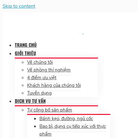
Skip to content
TRANG CHỦ
GIỚI THIỆU
Về chúng tôi
Về phòng thí nghiệm
4 điểm ưu việt
Khách hàng của chúng tôi
Tuyển dụng
DỊCH VỤ TƯ VẤN
Tự công bố sản phẩm
Bánh kẹo, đường, ngũ cốc
Bao bì, dụng cụ tiếp xúc với thực
phẩm