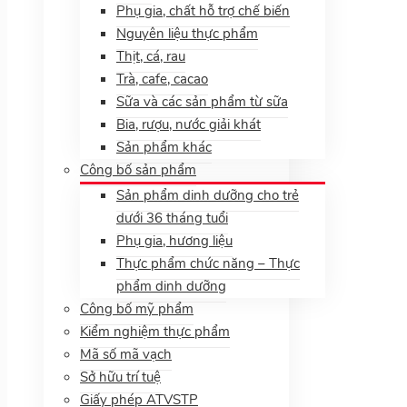
Phụ gia, chất hỗ trợ chế biến
Nguyên liệu thực phẩm
Thịt, cá, rau
Trà, cafe, cacao
Sữa và các sản phẩm từ sữa
Bia, rượu, nước giải khát
Sản phẩm khác
Công bố sản phẩm
Sản phẩm dinh dưỡng cho trẻ
dưới 36 tháng tuổi
Phụ gia, hương liệu
Thực phẩm chức năng – Thực
phẩm dinh dưỡng
Công bố mỹ phẩm
Kiểm nghiệm thực phẩm
Mã số mã vạch
Sở hữu trí tuệ
Giấy phép ATVSTP