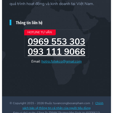
quá trình hoạt động và kinh doanh tại Việt Nam.
Thông tin liên hệ
HOTLINE TƯ VẤN:
0969 553 303
093 111 9066
Email:
hotro.fotekco@gmail.com
© Copyright 2015 -
2026 thuộc tuvancongbosanpham.com |
Chính
sách bảo vệ thông tin cá nhân của người tiêu dùng
Đơn vị chủ quản: Công Ty TNHH Thương Mại Dịch Vụ FOTEKCO