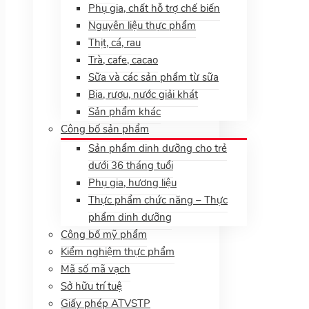
Phụ gia, chất hỗ trợ chế biến
Nguyên liệu thực phẩm
Thịt, cá, rau
Trà, cafe, cacao
Sữa và các sản phẩm từ sữa
Bia, rượu, nước giải khát
Sản phẩm khác
Công bố sản phẩm
Sản phẩm dinh dưỡng cho trẻ
dưới 36 tháng tuổi
Phụ gia, hương liệu
Thực phẩm chức năng – Thực
phẩm dinh dưỡng
Công bố mỹ phẩm
Kiểm nghiệm thực phẩm
Mã số mã vạch
Sở hữu trí tuệ
Giấy phép ATVSTP