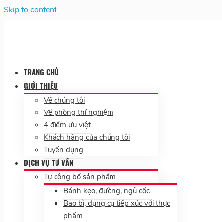
Skip to content
TRANG CHỦ
GIỚI THIỆU
Về chúng tôi
Về phòng thí nghiệm
4 điểm ưu việt
Khách hàng của chúng tôi
Tuyển dụng
DỊCH VỤ TƯ VẤN
Tự công bố sản phẩm
Bánh kẹo, đường, ngũ cốc
Bao bì, dụng cụ tiếp xúc với thực
phẩm