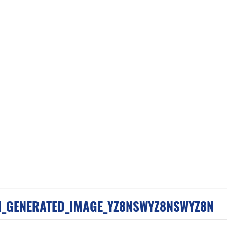
I_GENERATED_IMAGE_YZ8NSWYZ8NSWYZ8N