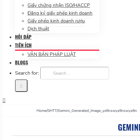
Giấy chứng nhận ISO/HACCP
Đăng ký giấy phép kinh doanh
Giấy phép kinh doanh rượu
Dịch thuật
HỎI ĐÁP
TIỆN ÍCH
VĂN BẢN PHÁP LUẬT
BLOGS
Search for:
Home
/
SHTT
/
Gemini_Generated_Image_yz8nswyz8nswyz8n
GEMIN