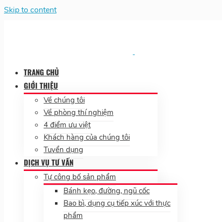
Skip to content
TRANG CHỦ
GIỚI THIỆU
Về chúng tôi
Về phòng thí nghiệm
4 điểm ưu việt
Khách hàng của chúng tôi
Tuyển dụng
DỊCH VỤ TƯ VẤN
Tự công bố sản phẩm
Bánh kẹo, đường, ngũ cốc
Bao bì, dụng cụ tiếp xúc với thực
phẩm