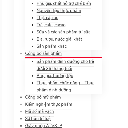
Phụ gia, chất hỗ trợ chế biến
Nguyên liệu thực phẩm
Thịt, cá, rau
Trà, cafe, cacao
Sữa và các sản phẩm từ sữa
Bia, rượu, nước giải khát
Sản phẩm khác
Công bố sản phẩm
Sản phẩm dinh dưỡng cho trẻ
dưới 36 tháng tuổi
Phụ gia, hương liệu
Thực phẩm chức năng – Thực
phẩm dinh dưỡng
Công bố mỹ phẩm
Kiểm nghiệm thực phẩm
Mã số mã vạch
Sở hữu trí tuệ
Giấy phép ATVSTP