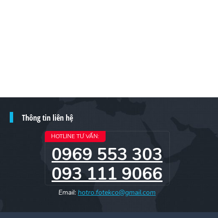
Thông tin liên hệ
HOTLINE TƯ VẤN:
0969 553 303
093 111 9066
Email:
hotro.fotekco@gmail.com