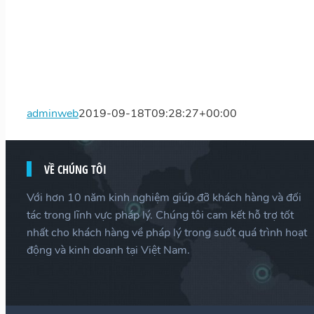
adminweb
2019-09-18T09:28:27+00:00
VỀ CHÚNG TÔI
Với hơn 10 năm kinh nghiệm giúp đỡ khách hàng và đối
tác trong lĩnh vực pháp lý. Chúng tôi cam kết hỗ trợ tốt
nhất cho khách hàng về pháp lý trong suốt quá trình hoạt
động và kinh doanh tại Việt Nam.