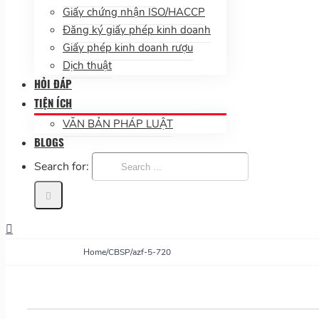
Giấy chứng nhận ISO/HACCP
Đăng ký giấy phép kinh doanh
Giấy phép kinh doanh rượu
Dịch thuật
HỎI ĐÁP
TIỆN ÍCH
VĂN BẢN PHÁP LUẬT
BLOGS
Search for:
Home
/
CBSP
/
azf-5-720