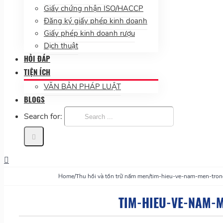
Giấy chứng nhận ISO/HACCP
Đăng ký giấy phép kinh doanh
Giấy phép kinh doanh rượu
Dịch thuật
HỎI ĐÁP
TIỆN ÍCH
VĂN BẢN PHÁP LUẬT
BLOGS
Search for:
Home
/
Thu hồi và tồn trữ nấm men
/
tim-hieu-ve-nam-men-tro
TIM-HIEU-VE-NAM-