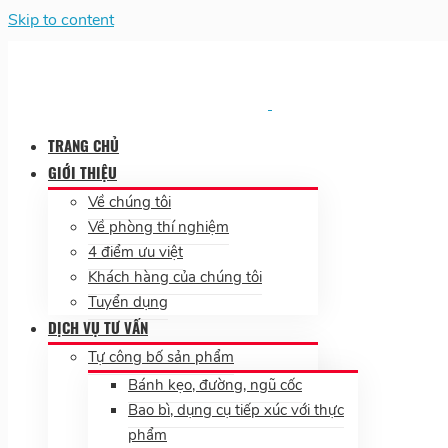
Skip to content
TRANG CHỦ
GIỚI THIỆU
Về chúng tôi
Về phòng thí nghiệm
4 điểm ưu việt
Khách hàng của chúng tôi
Tuyển dụng
DỊCH VỤ TƯ VẤN
Tự công bố sản phẩm
Bánh kẹo, đường, ngũ cốc
Bao bì, dụng cụ tiếp xúc với thực
phẩm