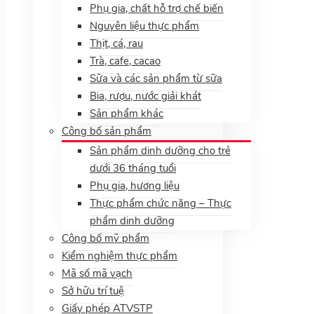
Phụ gia, chất hỗ trợ chế biến
Nguyên liệu thực phẩm
Thịt, cá, rau
Trà, cafe, cacao
Sữa và các sản phẩm từ sữa
Bia, rượu, nước giải khát
Sản phẩm khác
Công bố sản phẩm
Sản phẩm dinh dưỡng cho trẻ
dưới 36 tháng tuổi
Phụ gia, hương liệu
Thực phẩm chức năng – Thực
phẩm dinh dưỡng
Công bố mỹ phẩm
Kiểm nghiệm thực phẩm
Mã số mã vạch
Sở hữu trí tuệ
Giấy phép ATVSTP