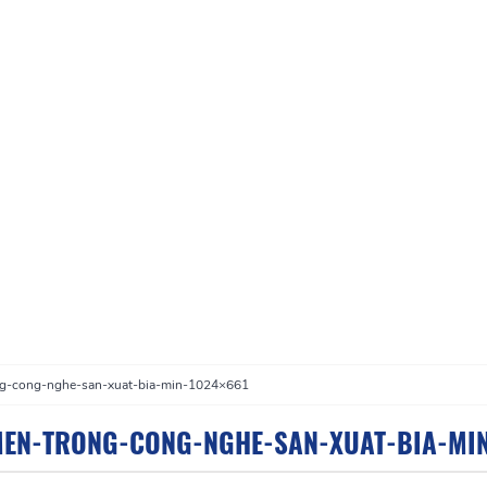
ng-cong-nghe-san-xuat-bia-min-1024×661
MEN-TRONG-CONG-NGHE-SAN-XUAT-BIA-MIN