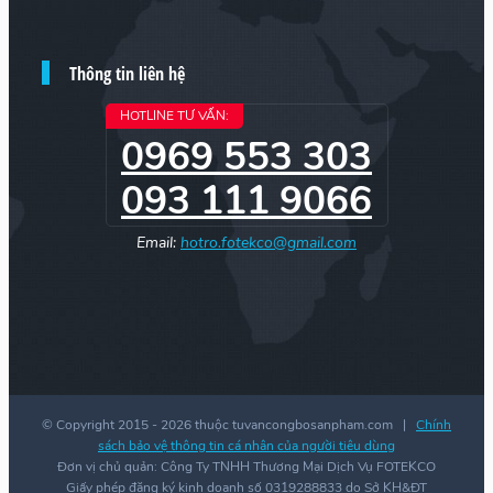
Thông tin liên hệ
HOTLINE TƯ VẤN:
0969 553 303
093 111 9066
Email:
hotro.fotekco@gmail.com
© Copyright 2015 -
2026 thuộc tuvancongbosanpham.com |
Chính
sách bảo vệ thông tin cá nhân của người tiêu dùng
Đơn vị chủ quản: Công Ty TNHH Thương Mại Dịch Vụ FOTEKCO
Giấy phép đăng ký kinh doanh số 0319288833 do Sở KH&ĐT