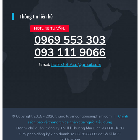
Thông tin liên hệ
HOTLINE TƯ VẤN:
0969 553 303
093 111 9066
Email:
hotro.fotekco@gmail.com
© Copyright 2015 -
2026 thuộc tuvancongbosanpham.com |
Chính
sách bảo vệ thông tin cá nhân của người tiêu dùng
Đơn vị chủ quản: Công Ty TNHH Thương Mại Dịch Vụ FOTEKCO
Giấy phép đăng ký kinh doanh số 0319288833 do Sở KH&ĐT
TP.HCM cấp