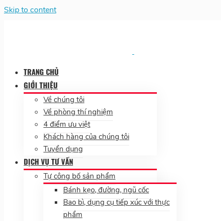
Skip to content
TRANG CHỦ
GIỚI THIỆU
Về chúng tôi
Về phòng thí nghiệm
4 điểm ưu việt
Khách hàng của chúng tôi
Tuyển dụng
DỊCH VỤ TƯ VẤN
Tự công bố sản phẩm
Bánh kẹo, đường, ngũ cốc
Bao bì, dụng cụ tiếp xúc với thực
phẩm