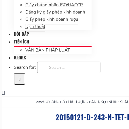
Giấy chứng nhận ISO/HACCP
Đăng ký giấy phép kinh doanh
Giấy phép kinh doanh rượu
Dịch thuật
HỎI ĐÁP
TIỆN ÍCH
VĂN BẢN PHÁP LUẬT
BLOGS
Search for:
Home
/
TỰ CÔNG BỐ CHẤT LƯỢNG BÁNH, KẸO NHẬP KHẨ
20150121-D-243-N-TET