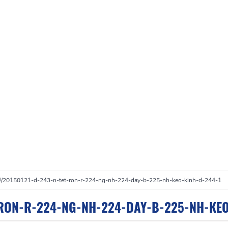
U
/
20150121-d-243-n-tet-ron-r-224-ng-nh-224-day-b-225-nh-keo-kinh-d-244-1
-RON-R-224-NG-NH-224-DAY-B-225-NH-KEO