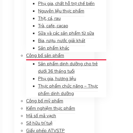
Phụ gia, chất hỗ trợ chế biến
Nguyên liệu thực phẩm
Thịt, cá, rau
Trà, cafe, cacao
Sữa và các sản phẩm từ sữa
Bia, rượu, nước giải khát
Sản phẩm khác
Công bố sản phẩm
Sản phẩm dinh dưỡng cho trẻ
dưới 36 tháng tuổi
Phụ gia, hương liệu
Thực phẩm chức năng – Thực
phẩm dinh dưỡng
Công bố mỹ phẩm
Kiểm nghiệm thực phẩm
Mã số mã vạch
Sở hữu trí tuệ
Giấy phép ATVSTP