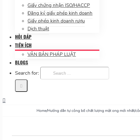
Giấy chứng nhận ISO/HACCP
Đăng ký giấy phép kinh doanh
Giấy phép kinh doanh rượu
Dịch thuật
HỎI ĐÁP
TIỆN ÍCH
VĂN BẢN PHÁP LUẬT
BLOGS
Search for:
Home
/
Hướng dẫn tự công bố chất lượng mật ong mới nhất
/
cô