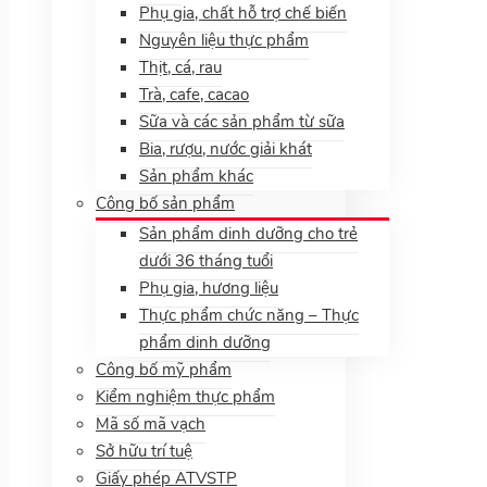
Phụ gia, chất hỗ trợ chế biến
Nguyên liệu thực phẩm
Thịt, cá, rau
Trà, cafe, cacao
Sữa và các sản phẩm từ sữa
Bia, rượu, nước giải khát
Sản phẩm khác
Công bố sản phẩm
Sản phẩm dinh dưỡng cho trẻ
dưới 36 tháng tuổi
Phụ gia, hương liệu
Thực phẩm chức năng – Thực
phẩm dinh dưỡng
Công bố mỹ phẩm
Kiểm nghiệm thực phẩm
Mã số mã vạch
Sở hữu trí tuệ
Giấy phép ATVSTP