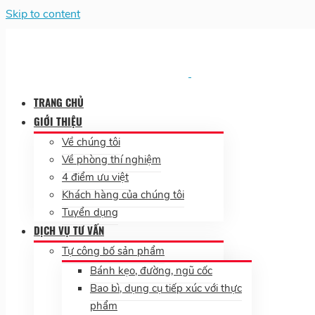
Skip to content
TRANG CHỦ
GIỚI THIỆU
Về chúng tôi
Về phòng thí nghiệm
4 điểm ưu việt
Khách hàng của chúng tôi
Tuyển dụng
DỊCH VỤ TƯ VẤN
Tự công bố sản phẩm
Bánh kẹo, đường, ngũ cốc
Bao bì, dụng cụ tiếp xúc với thực
phẩm