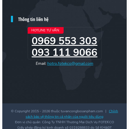
Thông tin liên hệ
HOTLINE TƯ VẤN:
0969 553 303
093 111 9066
Email:
hotro.fotekco@gmail.com
© Copyright 2015 -
2026 thuộc tuvancongbosanpham.com |
Chính
sách bảo vệ thông tin cá nhân của người tiêu dùng
Đơn vị chủ quản: Công Ty TNHH Thương Mại Dịch Vụ FOTEKCO
Giấy phép đăng ký kinh doanh số 0319288833 do Sở KH&ĐT