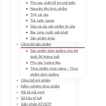
Phụ gia, chất hỗ trợ chế biến
Nguyên liệu thực phẩm
Thịt, cá, rau
Trà, cafe, cacao
Sữa và các sản phẩm từ sữa
Bia, rượu, nước giải khát
Sản phẩm khác
Công bố sản phẩm
Sản phẩm dinh dưỡng cho trẻ
dưới 36 tháng tuổi
Phụ gia, hương liệu
Thực phẩm chức năng – Thực
phẩm dinh dưỡng
Công bố mỹ phẩm
Kiểm nghiệm thực phẩm
Mã số mã vạch
Sở hữu trí tuệ
Giấy phép ATVSTP