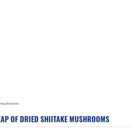
ke mushrooms
EAP OF DRIED SHIITAKE MUSHROOMS