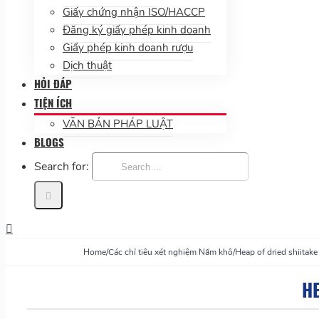
Giấy chứng nhận ISO/HACCP
Đăng ký giấy phép kinh doanh
Giấy phép kinh doanh rượu
Dịch thuật
HỎI ĐÁP
TIỆN ÍCH
VĂN BẢN PHÁP LUẬT
BLOGS
Search for:
Home
/
Các chỉ tiêu xét nghiệm Nấm khô
/
Heap of dried shiita
H