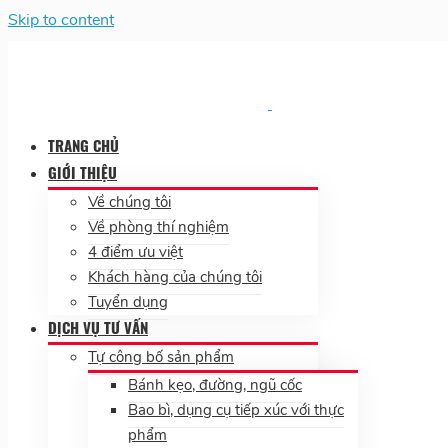
Skip to content
TRANG CHỦ
GIỚI THIỆU
Về chúng tôi
Về phòng thí nghiệm
4 điểm ưu việt
Khách hàng của chúng tôi
Tuyển dụng
DỊCH VỤ TƯ VẤN
Tự công bố sản phẩm
Bánh kẹo, đường, ngũ cốc
Bao bì, dụng cụ tiếp xúc với thực
phẩm