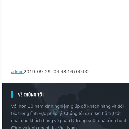
admin
2019-09-29T04:48:16+00:00
VỀ CHÚNG TÔI
Với hơn 10 năm kinh nghiệm giúp đỡ khách hàng và đối
tác trong lĩnh vực pháp lý. Chúng tôi cam kết hỗ trợ tốt
nhất cho khách hàng về pháp lý trong suốt quá trình hoạt
động và kinh doanh tại Việt Nam.