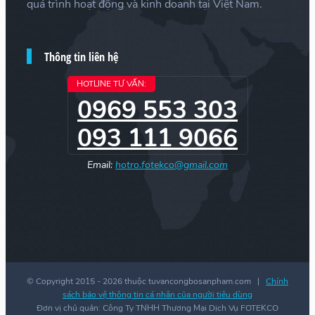
quá trình hoạt động và kinh doanh tại Việt Nam.
Thông tin liên hệ
HOTLINE TƯ VẤN:
0969 553 303
093 111 9066
Email:
hotro.fotekco@gmail.com
© Copyright 2015 -
2026 thuộc tuvancongbosanpham.com |
Chính
sách bảo vệ thông tin cá nhân của người tiêu dùng
Đơn vị chủ quản: Công Ty TNHH Thương Mại Dịch Vụ FOTEKCO