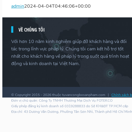
admin
2024-04-04T04:46:06+00:00
VỀ CHÚNG TÔI
Với hơn 10 năm kinh nghiệm giúp đỡ khách hàng và đối
tác trong lĩnh vực pháp lý. Chúng tôi cam kết hỗ trợ tốt
nhất cho khách hàng về pháp lý trong suốt quá trình hoạt
động và kinh doanh tại Việt Nam.
© Copyright 2015 -
2026 thuộc tuvancongbosanpham.com |
Chính sách b
Đơn vị chủ quản: Công Ty TNHH Thương Mại Dịch Vụ FOTEKCO
Giấy phép đăng ký kinh doanh số 0319288833 do Sở KH&ĐT TP.HCM cấp
Địa chỉ: 43 Dương Văn Dương, Phường Tân Sơn Nhì, Thành phố Hồ Chí Min