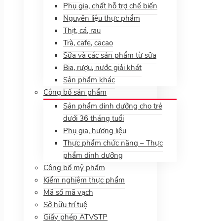
Phụ gia, chất hỗ trợ chế biến
Nguyên liệu thực phẩm
Thịt, cá, rau
Trà, cafe, cacao
Sữa và các sản phẩm từ sữa
Bia, rượu, nước giải khát
Sản phẩm khác
Công bố sản phẩm
Sản phẩm dinh dưỡng cho trẻ
dưới 36 tháng tuổi
Phụ gia, hương liệu
Thực phẩm chức năng – Thực
phẩm dinh dưỡng
Công bố mỹ phẩm
Kiểm nghiệm thực phẩm
Mã số mã vạch
Sở hữu trí tuệ
Giấy phép ATVSTP