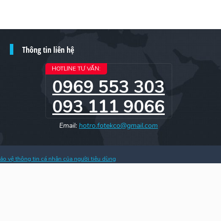
Thông tin liên hệ
HOTLINE TƯ VẤN:
0969 553 303
093 111 9066
Email:
hotro.fotekco@gmail.com
ảo vệ thông tin cá nhân của người tiêu dùng
h