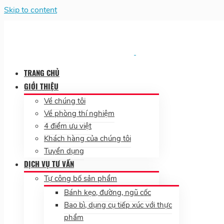
Skip to content
TRANG CHỦ
GIỚI THIỆU
Về chúng tôi
Về phòng thí nghiệm
4 điểm ưu việt
Khách hàng của chúng tôi
Tuyển dụng
DỊCH VỤ TƯ VẤN
Tự công bố sản phẩm
Bánh kẹo, đường, ngũ cốc
Bao bì, dụng cụ tiếp xúc với thực
phẩm