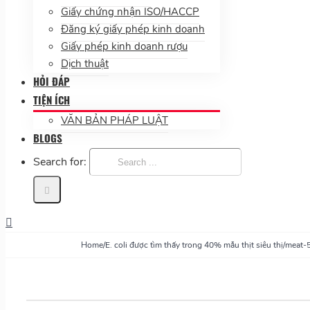
Giấy chứng nhận ISO/HACCP
Đăng ký giấy phép kinh doanh
Giấy phép kinh doanh rượu
Dịch thuật
HỎI ĐÁP
TIỆN ÍCH
VĂN BẢN PHÁP LUẬT
BLOGS
Search for:
Home
/
E. coli được tìm thấy trong 40% mẫu thịt siêu thị
/
meat-