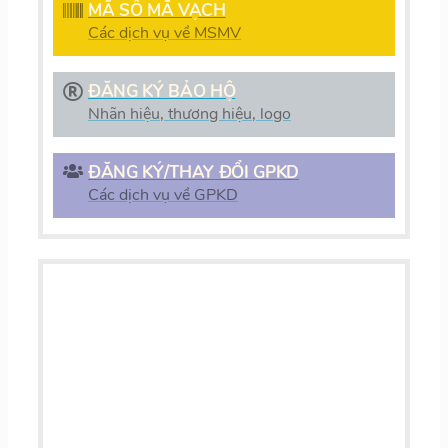
MÃ SỐ MÃ VẠCH
Các dịch vụ về MSMV
ĐĂNG KÝ BẢO HỘ
Nhãn hiệu, thương hiệu, logo
ĐĂNG KÝ/THAY ĐỔI GPKD
Các dịch vụ về GPKD