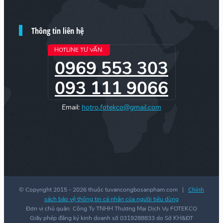
Thông tin liên hệ
HOTLINE TƯ VẤN:
0969 553 303
093 111 9066
Email:
hotro.fotekco@gmail.com
© Copyright 2015 -
2026 thuộc tuvancongbosanpham.com |
Chính
sách bảo vệ thông tin cá nhân của người tiêu dùng
Đơn vị chủ quản: Công Ty TNHH Thương Mại Dịch Vụ FOTEKCO
Giấy phép đăng ký kinh doanh số 0319288833 do Sở KH&ĐT