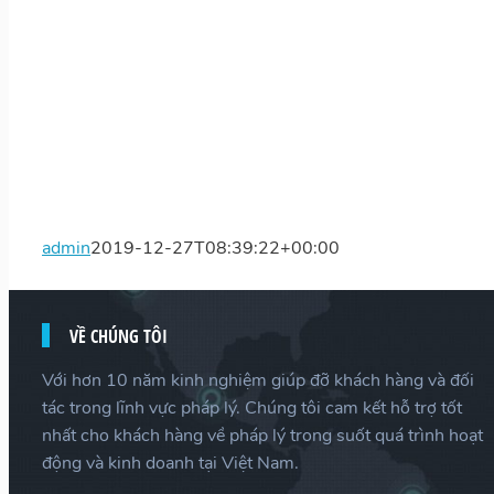
admin
2019-12-27T08:39:22+00:00
VỀ CHÚNG TÔI
Với hơn 10 năm kinh nghiệm giúp đỡ khách hàng và đối
tác trong lĩnh vực pháp lý. Chúng tôi cam kết hỗ trợ tốt
nhất cho khách hàng về pháp lý trong suốt quá trình hoạt
động và kinh doanh tại Việt Nam.