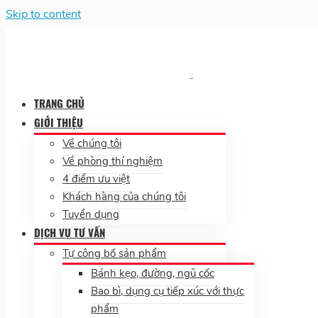
Skip to content
TRANG CHỦ
GIỚI THIỆU
Về chúng tôi
Về phòng thí nghiệm
4 điểm ưu việt
Khách hàng của chúng tôi
Tuyển dụng
DỊCH VỤ TƯ VẤN
Tự công bố sản phẩm
Bánh kẹo, đường, ngũ cốc
Bao bì, dụng cụ tiếp xúc với thực
phẩm