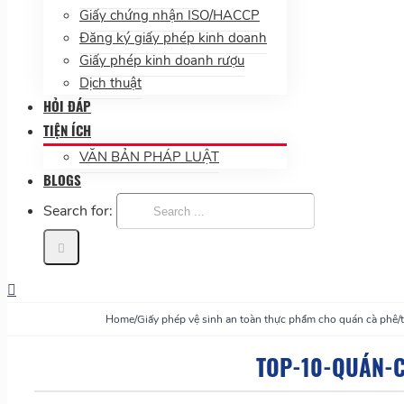
Giấy chứng nhận ISO/HACCP
Đăng ký giấy phép kinh doanh
Giấy phép kinh doanh rượu
Dịch thuật
HỎI ĐÁP
TIỆN ÍCH
VĂN BẢN PHÁP LUẬT
BLOGS
Search for:
Home
/
Giấy phép vệ sinh an toàn thực phẩm cho quán cà phê
/
TOP-10-QUÁN-C