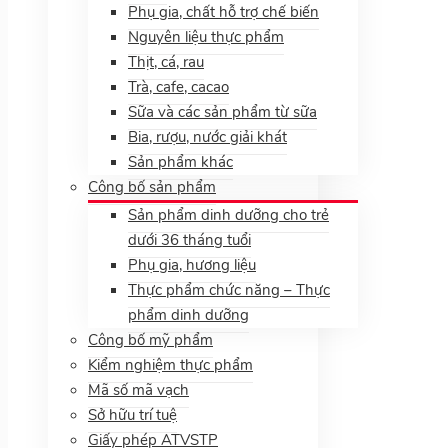
Phụ gia, chất hỗ trợ chế biến
Nguyên liệu thực phẩm
Thịt, cá, rau
Trà, cafe, cacao
Sữa và các sản phẩm từ sữa
Bia, rượu, nước giải khát
Sản phẩm khác
Công bố sản phẩm
Sản phẩm dinh dưỡng cho trẻ
dưới 36 tháng tuổi
Phụ gia, hương liệu
Thực phẩm chức năng – Thực
phẩm dinh dưỡng
Công bố mỹ phẩm
Kiểm nghiệm thực phẩm
Mã số mã vạch
Sở hữu trí tuệ
Giấy phép ATVSTP