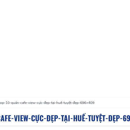
top-10-quán-cafe-view-cực-đẹp-tại-huế-tuyệt-đẹp-696×409
AFE-VIEW-CỰC-ĐẸP-TẠI-HUẾ-TUYỆT-ĐẸP-6