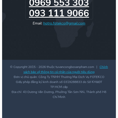
0969 553 303
093 111 9066
Email:
hotro.fotekco@gmail.com
© Copyright 2015 -
2026 thuộc tuvancongbosanpham.com |
Chính
sách bảo vệ thông tin cá nhân của người tiêu dùng
Đơn vị chủ quản: Công Ty TNHH Thương Mại Dịch Vụ FOTEKCO
Giấy phép đăng ký kinh doanh số 0319288833 do Sở KH&ĐT
TP.HCM cấp
Địa chỉ: 43 Dương Văn Dương, Phường Tân Sơn Nhì, Thành phố Hồ
Chí Minh