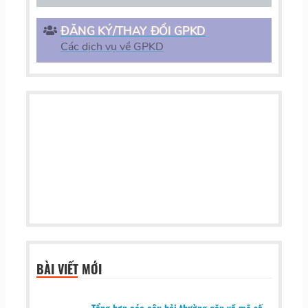
ĐĂNG KÝ/THAY ĐỔI GPKD
Các dịch vụ về GPKD
BÀI VIẾT MỚI