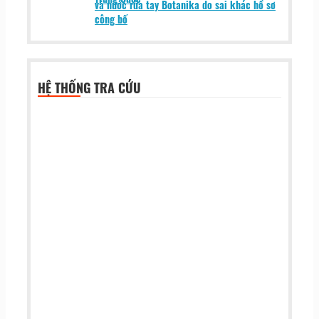
và nước rửa tay Botanika do sai khác hồ sơ
công bố
HỆ THỐNG TRA CỨU