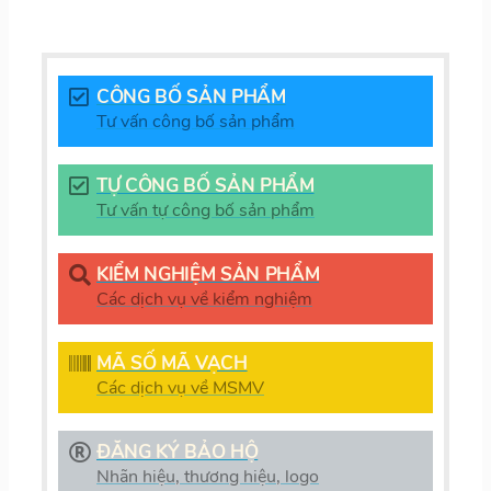
CÔNG BỐ SẢN PHẨM
Tư vấn công bố sản phẩm
TỰ CÔNG BỐ SẢN PHẨM
Tư vấn tự công bố sản phẩm
KIỂM NGHIỆM SẢN PHẨM
Các dịch vụ về kiểm nghiệm
MÃ SỐ MÃ VẠCH
Các dịch vụ về MSMV
ĐĂNG KÝ BẢO HỘ
Nhãn hiệu, thương hiệu, logo