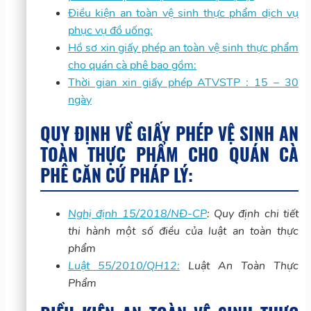
Điều kiện an toàn vệ sinh thực phẩm dịch vụ
phục vụ đồ uống:
Hồ sơ xin giấy phép an toàn vệ sinh thực phẩm
cho quán cà phê bao gồm:
Thời gian xin giấy phép ATVSTP : 15 – 30
ngày
QUY ĐỊNH VỀ GIẤY PHÉP VỆ SINH AN
TOÀN THỰC PHẨM CHO QUÁN CÀ
PHÊ CĂN CỨ PHÁP LÝ:
Nghị định 15/2018/NĐ-CP
: Quy định chi tiết
thi hành một số điều của luật an toàn thực
phẩm
Luật 55/2010/QH12:
Luật An Toàn Thực
Phẩm