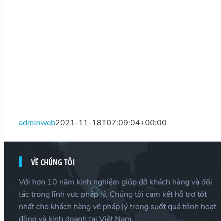
adminweb
2021-11-18T07:09:04+00:00
VỀ CHÚNG TÔI
Với hơn 10 năm kinh nghiệm giúp đỡ khách hàng và đối
tác trong lĩnh vực pháp lý. Chúng tôi cam kết hỗ trợ tốt
nhất cho khách hàng về pháp lý trong suốt quá trình hoạt
động và kinh doanh tại Việt Nam.