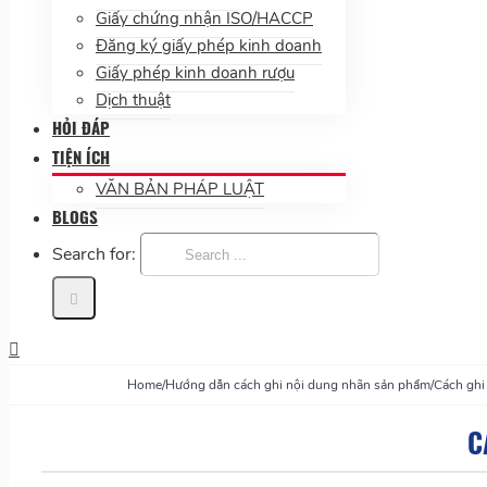
Giấy chứng nhận ISO/HACCP
Đăng ký giấy phép kinh doanh
Giấy phép kinh doanh rượu
Dịch thuật
HỎI ĐÁP
TIỆN ÍCH
VĂN BẢN PHÁP LUẬT
BLOGS
Search for:
Home
/
Hướng dẫn cách ghi nội dung nhãn sản phẩm
/
Cách ghi
C