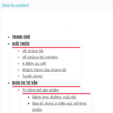
Skip to content
TRANG CHỦ
GIỚI THIỆU
Về chúng tôi
Về phòng thí nghiệm
4 điểm ưu việt
Khách hàng của chúng tôi
Tuyển dụng
DỊCH VỤ TƯ VẤN
Tự công bố sản phẩm
Bánh kẹo, đường, ngũ cốc
Bao bì, dụng cụ tiếp xúc với thực
phẩm