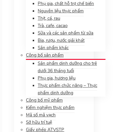
Phụ gia, chất hỗ trợ chế biến
Nguyên liệu thực phẩm
Thịt, cá, rau
Trà, cafe, cacao
Sữa và các sản phẩm từ sữa
Bia, rượu, nước giải khát
Sản phẩm khác
Công bố sản phẩm
Sản phẩm dinh dưỡng cho trẻ
dưới 36 tháng tuổi
Phụ gia, hương liệu
Thực phẩm chức năng – Thực
phẩm dinh dưỡng
Công bố mỹ phẩm
Kiểm nghiệm thực phẩm
Mã số mã vạch
Sở hữu trí tuệ
Giấy phép ATVSTP