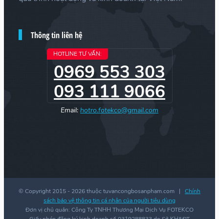
Thông tin liên hệ
HOTLINE TƯ VẤN:
0969 553 303
093 111 9066
Email:
hotro.fotekco@gmail.com
© Copyright 2015 -
2026 thuộc tuvancongbosanpham.com |
Chính
sách bảo vệ thông tin cá nhân của người tiêu dùng
Đơn vị chủ quản: Công Ty TNHH Thương Mại Dịch Vụ FOTEKCO
Giấy phép đăng ký kinh doanh số 0319288833 do Sở KH&ĐT