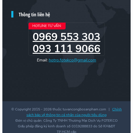
Thông tin liên hệ
HOTLINE TƯ VẤN:
0969 553 303
093 111 9066
Email:
hotro.fotekco@gmail.com
© Copyright 2015 -
2026 thuộc tuvancongbosanpham.com |
Chính
sách bảo vệ thông tin cá nhân của người tiêu dùng
Đơn vị chủ quản: Công Ty TNHH Thương Mại Dịch Vụ FOTEKCO
Giấy phép đăng ký kinh doanh số 0319288833 do Sở KH&ĐT
TP.HCM cấp