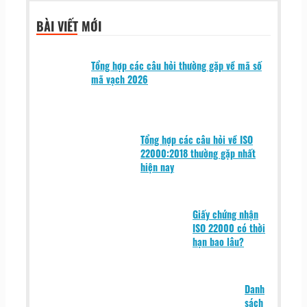
BÀI VIẾT MỚI
Tổng hợp các câu hỏi thường gặp về mã số
mã vạch 2026
Tổng hợp các câu hỏi về ISO
22000:2018 thường gặp nhất
hiện nay
Giấy chứng nhận
ISO 22000 có thời
hạn bao lâu?
Danh
sách