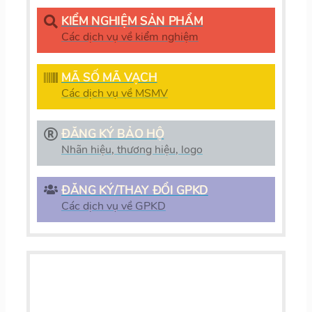
KIỂM NGHIỆM SẢN PHẨM
Các dịch vụ về kiểm nghiệm
MÃ SỐ MÃ VẠCH
Các dịch vụ về MSMV
ĐĂNG KÝ BẢO HỘ
Nhãn hiệu, thương hiệu, logo
ĐĂNG KÝ/THAY ĐỔI GPKD
Các dịch vụ về GPKD