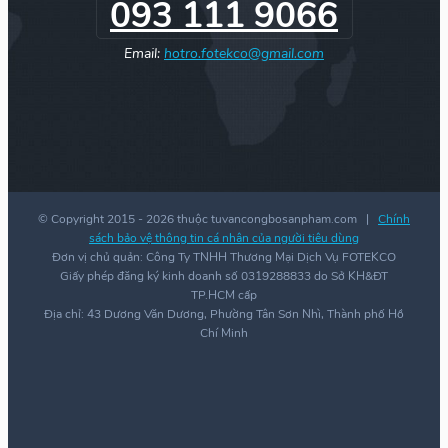
093 111 9066
Email:
hotro.fotekco@gmail.com
© Copyright 2015 -
2026 thuộc tuvancongbosanpham.com |
Chính
sách bảo vệ thông tin cá nhân của người tiêu dùng
Đơn vị chủ quản: Công Ty TNHH Thương Mại Dịch Vụ FOTEKCO
Giấy phép đăng ký kinh doanh số 0319288833 do Sở KH&ĐT
TP.HCM cấp
Địa chỉ: 43 Dương Văn Dương, Phường Tân Sơn Nhì, Thành phố Hồ
Chí Minh