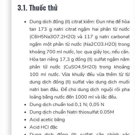
3.1. Thuốc thử
Dung dịch đồng (II) citrat kiềm: Đun nhẹ để hòa
tan 173 g natri citrat ngậm hai phân từ nước
(C6H5Na3O7.2H2O) và 117 g natri carbonat
ngậm một phân từ nước (Na2CO3.H2O) trong
khoảng 700 ml nước, lọc qua giấy lọc, nếu cần.
Hòa tan riêng 17,3 g đồng (II) sulfat ngậm năm
phân tử nước (CuSO4.5H2O) trong khoảng
100 ml nước. Vừa khuấy đều vừa thêm từ từ
dung dịch đồng (II) sulfat vào dung dịch muối
natri ban đầu. Để cho dung dịch nguội rồi pha
loãng bằng nước đến 1000 ml và lắc đều.
Dung dịch chuẩn lod 0,1 N; 0,05 N
Dung dịch chuẩn Natri thiosulfat 0.05M
Acid acetic băng
Acid HCl đặc
Dung dịch đồng (II) sulfat: cân chính xác