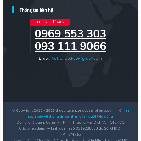
Thông tin liên hệ
HOTLINE TƯ VẤN:
0969 553 303
093 111 9066
Email:
hotro.fotekco@gmail.com
© Copyright 2015 -
2026 thuộc tuvancongbosanpham.com |
Chính
sách bảo vệ thông tin cá nhân của người tiêu dùng
Đơn vị chủ quản: Công Ty TNHH Thương Mại Dịch Vụ FOTEKCO
Giấy phép đăng ký kinh doanh số 0319288833 do Sở KH&ĐT
TP.HCM cấp
Địa chỉ: 43 Dương Văn Dương, Phường Tân Sơn Nhì, Thành phố Hồ