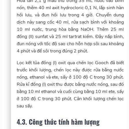
Hòa tan 2,1 g mẫu thử trong 35 mL nước vào bình
nón, thêm 40 ml axit hydrocloric 0,1 N, lắp sinh hàn
hồi lưu, và đun hồi lưu trong 4 giờ. Chuyển dung
dịch này sang cốc 40 ml, rửa sạch bình với khoảng
10 ml nước, trung hòa bằng NaOH. Thêm 25 ml
đồng (II) sunfat và 25 ml tartrat kiềm. Đậy nắp bình,
đun nóng với tốc độ sao cho hỗn hợp sôi sau khoảng
4 phút và để sôi trong đúng 2 phút.
Lọc kết tủa đồng (I) oxit qua chén lọc Gooch đã biết
trước khối lượng, chén lọc này được rửa bằng nước
nóng, ethanol và ete, sấy ở 100 độ C trong 30 phút.
Rửa kĩ đồng (I) oxit thu được bằng nước nóng, sau đó
bằng 10 ml ethanol và cuối cùng bằng 10 ml ete, sấy
ở 100 độ C trong 30 phút. Cân khối lượng chén lọc
sau sấy.
4.3. Công thức tính hàm lượng