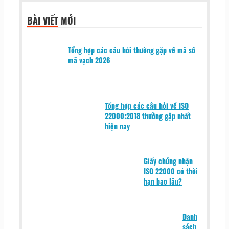
BÀI VIẾT MỚI
Tổng hợp các câu hỏi thường gặp về mã số
mã vạch 2026
Tổng hợp các câu hỏi về ISO
22000:2018 thường gặp nhất
hiện nay
Giấy chứng nhận
ISO 22000 có thời
hạn bao lâu?
Danh
sách