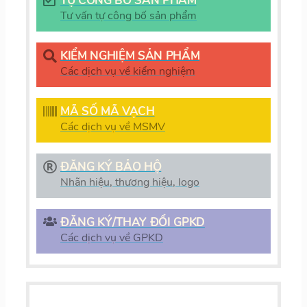
TỰ CÔNG BỐ SẢN PHẨM
Tư vấn tự công bố sản phẩm
KIỂM NGHIỆM SẢN PHẨM
Các dịch vụ về kiểm nghiệm
MÃ SỐ MÃ VẠCH
Các dịch vụ về MSMV
ĐĂNG KÝ BẢO HỘ
Nhãn hiệu, thương hiệu, logo
ĐĂNG KÝ/THAY ĐỔI GPKD
Các dịch vụ về GPKD