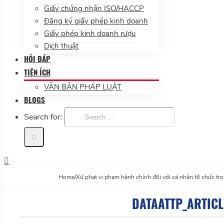
Giấy chứng nhận ISO/HACCP
Đăng ký giấy phép kinh doanh
Giấy phép kinh doanh rượu
Dịch thuật
HỎI ĐÁP
TIỆN ÍCH
VĂN BẢN PHÁP LUẬT
BLOGS
Search for:
Home
/
Xử phạt vi phạm hành chính đối với cá nhân tổ chức t
DATAATTP_ARTICL