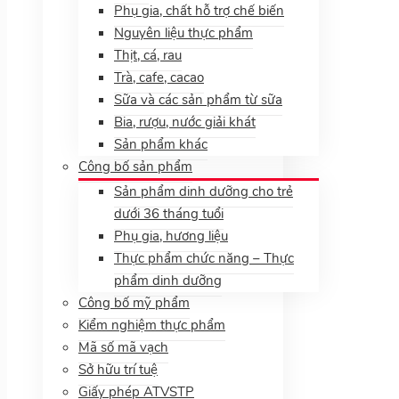
Phụ gia, chất hỗ trợ chế biến
Nguyên liệu thực phẩm
Thịt, cá, rau
Trà, cafe, cacao
Sữa và các sản phẩm từ sữa
Bia, rượu, nước giải khát
Sản phẩm khác
Công bố sản phẩm
Sản phẩm dinh dưỡng cho trẻ
dưới 36 tháng tuổi
Phụ gia, hương liệu
Thực phẩm chức năng – Thực
phẩm dinh dưỡng
Công bố mỹ phẩm
Kiểm nghiệm thực phẩm
Mã số mã vạch
Sở hữu trí tuệ
Giấy phép ATVSTP