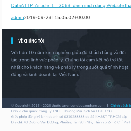
DataATTP_Article_1__3063_danh sach dang Website th
admin
2019-09-23T15:05:02+00:00
VỀ CHÚNG TÔI
Với hơn 10 năm kinh nghiệm giúp đỡ khách hàng và đối
tác trong lĩnh vực pháp lý. Chúng tôi cam kết hỗ trợ tốt
nhất cho khách hàng về pháp lý trong suốt quá trình hoạt
động và kinh doanh tại Việt Nam.
© Copyright 2015 -
2026 thuộc tuvancongbosanpham.com |
Chính sách b
Đơn vị chủ quản: Công Ty TNHH Thương Mại Dịch Vụ FOTEKCO
Giấy phép đăng ký kinh doanh số 0319288833 do Sở KH&ĐT TP.HCM cấp
Địa chỉ: 43 Dương Văn Dương, Phường Tân Sơn Nhì, Thành phố Hồ Chí Min