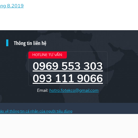
ang 8.2019
Thông tin liên hệ
HOTLINE TƯ VẤN:
0969 553 303
093 111 9066
Email:
hotro.fotekco@gmail.com
ảo vệ thông tin cá nhân của người tiêu dùng
h