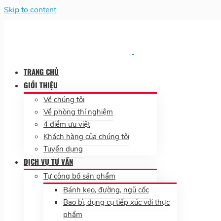
Skip to content
TRANG CHỦ
GIỚI THIỆU
Về chúng tôi
Về phòng thí nghiệm
4 điểm ưu việt
Khách hàng của chúng tôi
Tuyển dụng
DỊCH VỤ TƯ VẤN
Tự công bố sản phẩm
Bánh kẹo, đường, ngũ cốc
Bao bì, dụng cụ tiếp xúc với thực
phẩm