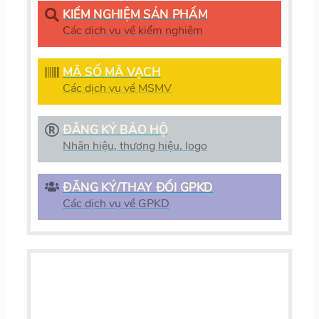
KIỂM NGHIỆM SẢN PHẨM
Các dịch vụ về kiểm nghiệm
MÃ SỐ MÃ VẠCH
Các dịch vụ về MSMV
ĐĂNG KÝ BẢO HỘ
Nhãn hiệu, thương hiệu, logo
ĐĂNG KÝ/THAY ĐỔI GPKD
Các dịch vụ về GPKD