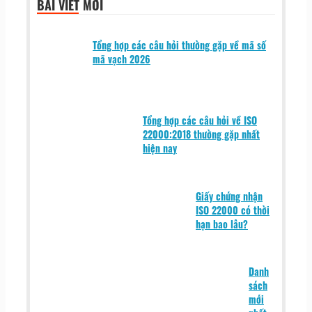
BÀI VIẾT MỚI
Tổng hợp các câu hỏi thường gặp về mã số
mã vạch 2026
Tổng hợp các câu hỏi về ISO
22000:2018 thường gặp nhất
hiện nay
Giấy chứng nhận
ISO 22000 có thời
hạn bao lâu?
Danh
sách
mới