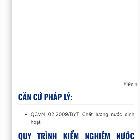
Kiểm ng
CĂN CỨ PHÁP LÝ:
QCVN 02:2009/BYT Chất lượng nước sinh
hoạt
QUY TRÌNH KIỂM NGHIỆM NƯỚC