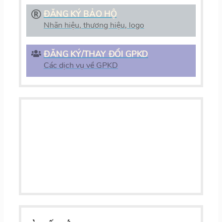
ĐĂNG KÝ BẢO HỘ
Nhãn hiệu, thương hiệu, logo
ĐĂNG KÝ/THAY ĐỔI GPKD
Các dịch vụ về GPKD