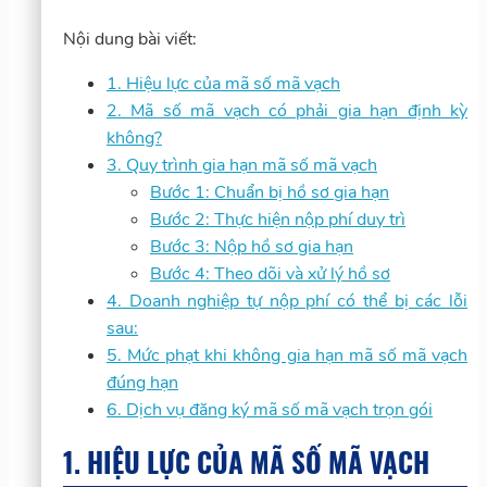
Nội dung bài viết:
1. Hiệu lực của mã số mã vạch
2. Mã số mã vạch có phải gia hạn định kỳ
không?
3. Quy trình gia hạn mã số mã vạch
Bước 1: Chuẩn bị hồ sơ gia hạn
Bước 2: Thực hiện nộp phí duy trì
Bước 3: Nộp hồ sơ gia hạn
Bước 4: Theo dõi và xử lý hồ sơ
4. Doanh nghiệp tự nộp phí có thể bị các lỗi
sau:
5. Mức phạt khi không gia hạn mã số mã vạch
đúng hạn
6. Dịch vụ đăng ký mã số mã vạch trọn gói
1. HIỆU LỰC CỦA MÃ SỐ MÃ VẠCH