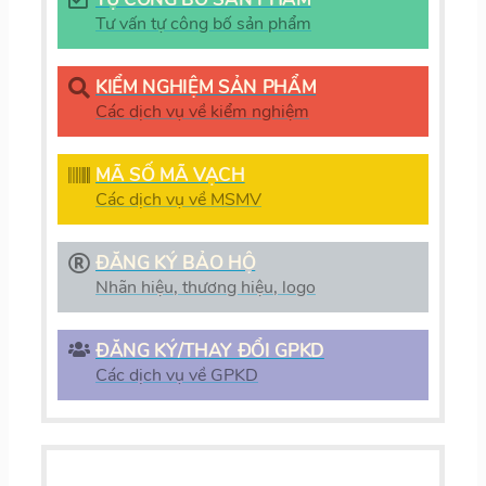
Tư vấn tự công bố sản phẩm
KIỂM NGHIỆM SẢN PHẨM
Các dịch vụ về kiểm nghiệm
MÃ SỐ MÃ VẠCH
Các dịch vụ về MSMV
ĐĂNG KÝ BẢO HỘ
Nhãn hiệu, thương hiệu, logo
ĐĂNG KÝ/THAY ĐỔI GPKD
Các dịch vụ về GPKD