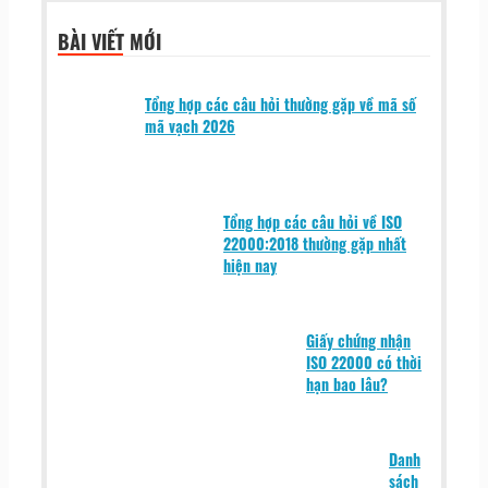
BÀI VIẾT MỚI
Tổng hợp các câu hỏi thường gặp về mã số
mã vạch 2026
Tổng hợp các câu hỏi về ISO
22000:2018 thường gặp nhất
hiện nay
Giấy chứng nhận
ISO 22000 có thời
hạn bao lâu?
Danh
sách