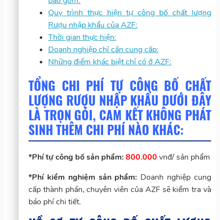
bao gồm:
Quy trình thực hiện tự công bố chất lượng
Rượu nhập khẩu của AZF:
Thời gian thực hiện:
Doanh nghiệp chỉ cần cung cấp:
Những điểm khác biệt chỉ có ở AZF:
TỔNG CHI PHÍ TỰ CÔNG BỐ CHẤT
LƯỢNG RƯỢU NHẬP KHẨU DƯỚI ĐÂY
LÀ TRỌN GÓI, CAM KẾT KHÔNG PHÁT
SINH THÊM CHI PHÍ NÀO KHÁC:
*Phí tự công bố sản phẩm:
800.000
vnđ/ sản phẩm
*Phí kiểm nghiệm sản phẩm:
Doanh nghiệp cung
cấp thành phần, chuyên viên của AZF sẽ kiểm tra và
báo phí chi tiết.