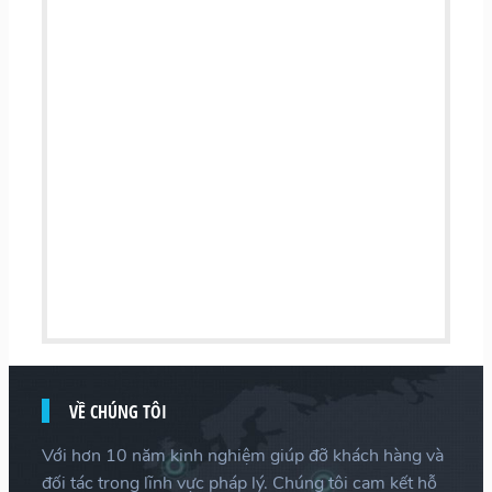
VỀ CHÚNG TÔI
Với hơn 10 năm kinh nghiệm giúp đỡ khách hàng và
đối tác trong lĩnh vực pháp lý. Chúng tôi cam kết hỗ