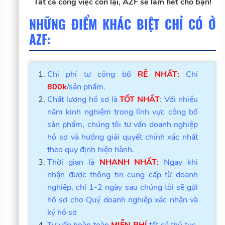
Tất cả công việc còn lại, AZF sẽ làm hết cho bạn!
NHỮNG ĐIỂM KHÁC BIỆT CHỈ CÓ Ở
AZF:
Chi phí tự công bố
RẺ NHẤT:
Chỉ
800k
/sản phẩm.
Chất lượng hồ sơ là
TỐT NHẤT
: Với nhiều
năm kinh nghiệm trong lĩnh vực công bố
sản phẩm, chúng tôi tư vấn doanh nghiệp
hồ sơ và hướng giải quyết chính xác nhất
theo quy định hiện hành.
Thời gian là
NHANH NHẤT:
Ngay khi
nhận được thông tin cung cấp từ doanh
nghiệp, chỉ 1-2 ngày sau chúng tôi sẽ gửi
hồ sơ cho Quý doanh nghiệp xác nhận và
ký hồ sơ
Tư vấn hoàn toàn
MIỄN PHÍ
tất cả thủ tục,