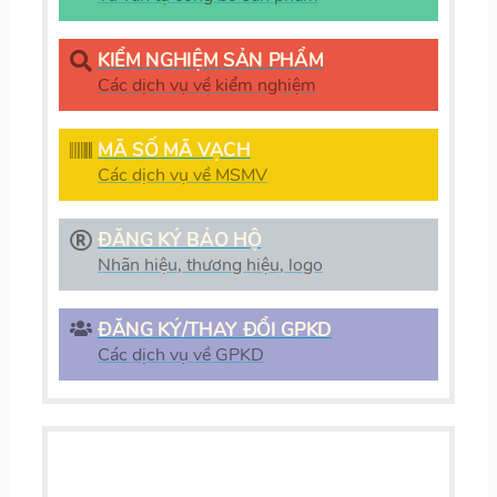
KIỂM NGHIỆM SẢN PHẨM
Các dịch vụ về kiểm nghiệm
MÃ SỐ MÃ VẠCH
Các dịch vụ về MSMV
ĐĂNG KÝ BẢO HỘ
Nhãn hiệu, thương hiệu, logo
ĐĂNG KÝ/THAY ĐỔI GPKD
Các dịch vụ về GPKD