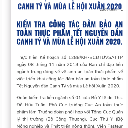
CANH TÝ VÀ MÙA LỄ HỘI XUÂN 2020
Lượt xem:
41
KIỂM TRA CÔNG TÁC ĐẢM BẢO AN
TOÀN THỰC PHẨM TẾT NGUYÊN ĐÁN
CANH TÝ VÀ MÙA LỄ HỘI XUÂN 2020.
Thực hiện Kế hoạch số 1288/KH-BCĐTƯVSATTP
ngày 08 tháng 11 năm 2019 của Ban chỉ đạo liên
ngành trung ương về vệ sinh an toàn thực phẩm về
việc triển khai công tác đảm bảo an toàn thực phẩm
Tết Nguyên đán Canh Tý và mùa Lễ hội Xuân 2020.
Đoàn kiểm tra liên ngành số 01 của Bộ Y tế do Ths.
Đỗ Hữu Tuấn, Phó Cục trưởng Cục An toàn thực
phẩm làm Trưởng đoàn phối hợp với Tổng Cục Quản
lý thị trường (Bộ Công Thương), Cục Thú Y (Bộ
Nông nghiệp và Phát triển nông thôn), Viện Pasteur