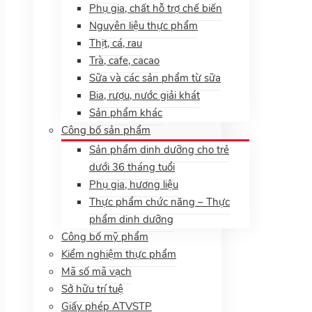
Phụ gia, chất hỗ trợ chế biến
Nguyên liệu thực phẩm
Thịt, cá, rau
Trà, cafe, cacao
Sữa và các sản phẩm từ sữa
Bia, rượu, nước giải khát
Sản phẩm khác
Công bố sản phẩm
Sản phẩm dinh dưỡng cho trẻ
dưới 36 tháng tuổi
Phụ gia, hương liệu
Thực phẩm chức năng – Thực
phẩm dinh dưỡng
Công bố mỹ phẩm
Kiểm nghiệm thực phẩm
Mã số mã vạch
Sở hữu trí tuệ
Giấy phép ATVSTP