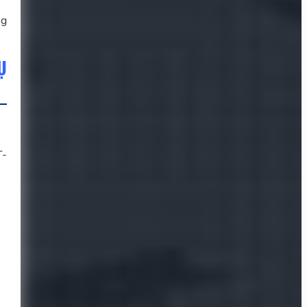
ng
Ụ
T-