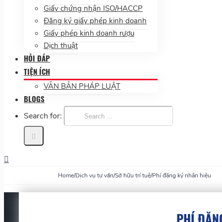
Giấy chứng nhận ISO/HACCP
Đăng ký giấy phép kinh doanh
Giấy phép kinh doanh rượu
Dịch thuật
HỎI ĐÁP
TIỆN ÍCH
VĂN BẢN PHÁP LUẬT
BLOGS
Search for:
Home
/
Dịch vụ tư vấn
/
Sở hữu trí tuệ
/
Phí đăng ký nhãn hiệu
PHÍ ĐĂN