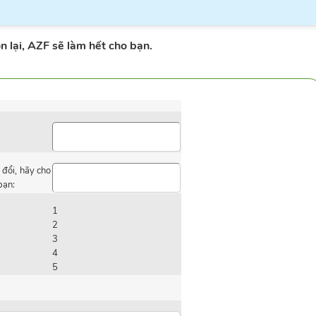
n lại, AZF sẽ làm hết cho bạn.
 đổi, hãy cho
bạn:
1
2
3
4
5