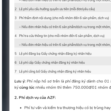
– Nếu đơn nhãn hiệu có trên 6 sản phẩm/dịch vụ trong một nhóm, 
2
Lệ phí yêu cầu hưởng quyền ưu tiên (mỗi đơn/yêu cầu)
3
Phí thẩm định nội dung (cho mỗi nhóm đến 6 sản phẩm, dịch vụ)
– Nếu đơn nhãn hiệu có trên 6 sản phẩm/dịch vụ trong một nhóm, 
4
Phí tra cứu thông tin (cho mỗi nhóm đến 6 sản phẩm, dịch vụ)
– Nếu đơn nhãn hiệu có trên 6 sản phẩm/dịch vụ trong một nhóm, 
5
Lệ phí đăng bạ Giấy chứng nhận đăng ký nhãn hiệu
6
Lệ phí cấp Giấy chứng nhận đăng ký nhãn hiệu
7
Lệ phí công bố Giấy chứng nhận đăng ký nhãn hiệu
Lưu ý:
Phí nộp hồ sơ trên là phí đăng ký dành cho 01
ký
cùng lúc
nhiều
nhóm thì thêm 750.000đ/01 nhóm đăn
2. Phí dịch vụ của AZF:
Phí tư vấn và kiểm tra thương hiệu có bị trùng ha