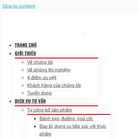
Skip to content
TRANG CHỦ
GIỚI THIỆU
Về chúng tôi
Về phòng thí nghiệm
4 điểm ưu việt
Khách hàng của chúng tôi
Tuyển dụng
DỊCH VỤ TƯ VẤN
Tự công bố sản phẩm
Bánh kẹo, đường, ngũ cốc
Bao bì, dụng cụ tiếp xúc với thực
phẩm