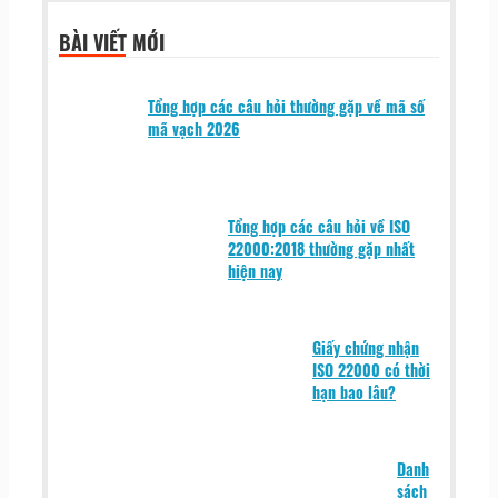
BÀI VIẾT MỚI
Tổng hợp các câu hỏi thường gặp về mã số
mã vạch 2026
Tổng hợp các câu hỏi về ISO
22000:2018 thường gặp nhất
hiện nay
Giấy chứng nhận
ISO 22000 có thời
hạn bao lâu?
Danh
sách