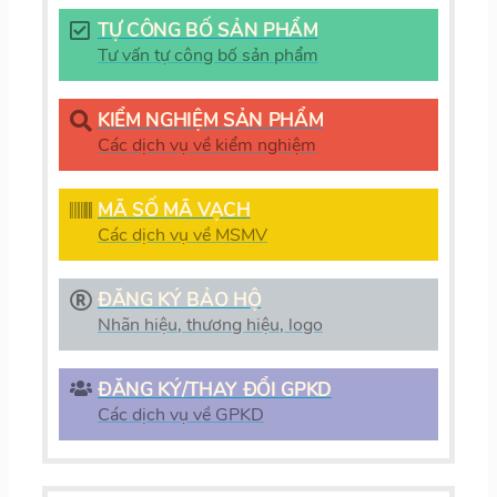
TỰ CÔNG BỐ SẢN PHẨM
Tư vấn tự công bố sản phẩm
KIỂM NGHIỆM SẢN PHẨM
Các dịch vụ về kiểm nghiệm
MÃ SỐ MÃ VẠCH
Các dịch vụ về MSMV
ĐĂNG KÝ BẢO HỘ
Nhãn hiệu, thương hiệu, logo
ĐĂNG KÝ/THAY ĐỔI GPKD
Các dịch vụ về GPKD