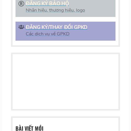
ĐĂNG KÝ BẢO HỘ
Nhãn hiệu, thương hiệu, logo
ĐĂNG KÝ/THAY ĐỔI GPKD
Các dịch vụ về GPKD
BÀI VIẾT MỚI