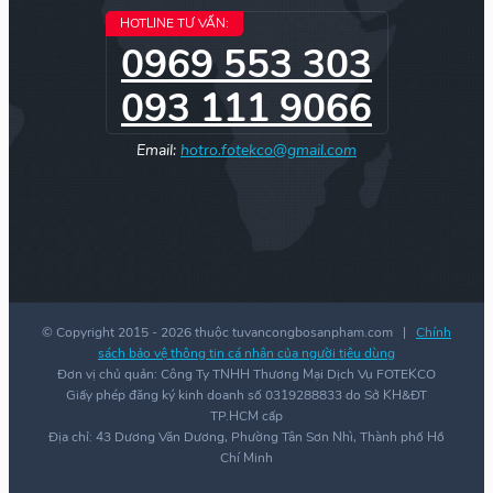
HOTLINE TƯ VẤN:
0969 553 303
093 111 9066
Email:
hotro.fotekco@gmail.com
© Copyright 2015 -
2026 thuộc tuvancongbosanpham.com |
Chính
sách bảo vệ thông tin cá nhân của người tiêu dùng
Đơn vị chủ quản: Công Ty TNHH Thương Mại Dịch Vụ FOTEKCO
Giấy phép đăng ký kinh doanh số 0319288833 do Sở KH&ĐT
TP.HCM cấp
Địa chỉ: 43 Dương Văn Dương, Phường Tân Sơn Nhì, Thành phố Hồ
Chí Minh