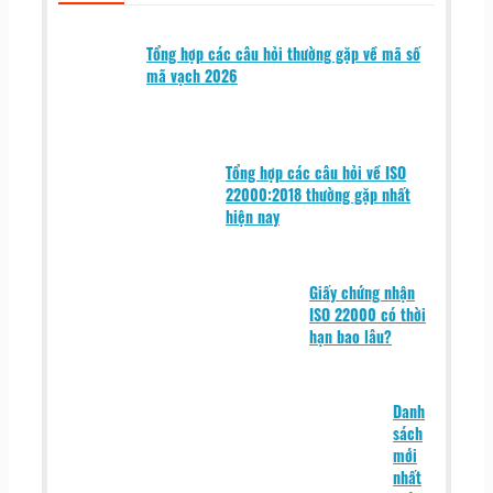
Tổng hợp các câu hỏi thường gặp về mã số
mã vạch 2026
Tổng hợp các câu hỏi về ISO
22000:2018 thường gặp nhất
hiện nay
Giấy chứng nhận
ISO 22000 có thời
hạn bao lâu?
Danh
sách
mới
nhất